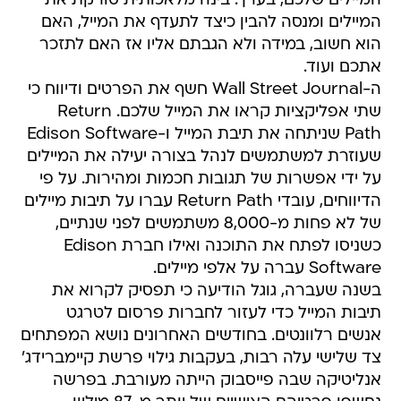
המיילים שלכם, בערך. בינה מלאכותית סורקת את
המיילים ומנסה להבין כיצד לתעדף את המייל, האם
הוא חשוב, במידה ולא הגבתם אליו אז האם לתזכר
אתכם ועוד.
ה-Wall Street Journal חשף את הפרטים ודיווח כי
שתי אפליקציות קראו את המייל שלכם. Return
Path שניתחה את תיבת המייל ו-Edison Software
שעוזרת למשתמשים לנהל בצורה יעילה את המיילים
על ידי אפשרות של תגובות חכמות ומהירות. על פי
הדיווחים, עובדי Return Path עברו על תיבות מיילים
של לא פחות מ-8,000 משתמשים לפני שנתיים,
כשניסו לפתח את התוכנה ואילו חברת Edison
Software עברה על אלפי מיילים.
בשנה שעברה, גוגל הודיעה כי תפסיק לקרוא את
תיבות המייל כדי לעזור לחברות פרסום לטרגט
אנשים רלוונטים. בחודשים האחרונים נושא המפתחים
צד שלישי עלה רבות, בעקבות גילוי פרשת קיימברידג'
אנליטיקה שבה פייסבוק הייתה מעורבת. בפרשה