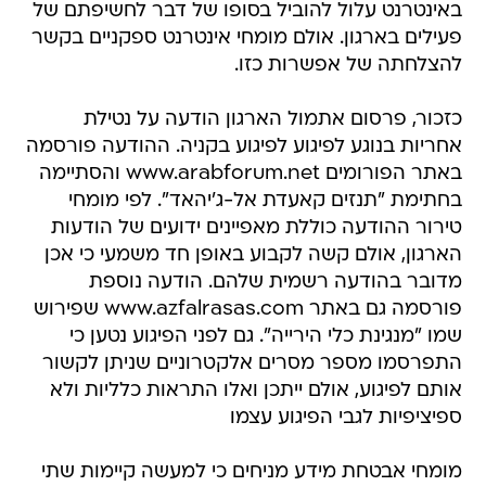
באינטרנט עלול להוביל בסופו של דבר לחשיפתם של
פעילים בארגון. אולם מומחי אינטרנט ספקניים בקשר
להצלחתה של אפשרות כזו.
כזכור, פרסום אתמול הארגון הודעה על נטילת
אחריות בנוגע לפיגוע לפיגוע בקניה. ההודעה פורסמה
באתר הפורומים www.arabforum.net והסתיימה
בחתימת "תנזים קאעדת אל-ג'יהאד". לפי מומחי
טירור ההודעה כוללת מאפיינים ידועים של הודעות
הארגון, אולם קשה לקבוע באופן חד משמעי כי אכן
מדובר בהודעה רשמית שלהם. הודעה נוספת
פורסמה גם באתר www.azfalrasas.com שפירוש
שמו "מנגינת כלי הירייה". גם לפני הפיגוע נטען כי
התפרסמו מספר מסרים אלקטרוניים שניתן לקשור
אותם לפיגוע, אולם ייתכן ואלו התראות כלליות ולא
ספיציפיות לגבי הפיגוע עצמו
מומחי אבטחת מידע מניחים כי למעשה קיימות שתי