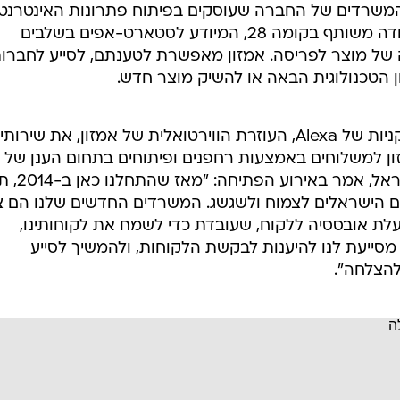
 המשרדים של החברה שעוסקים בפיתוח פתרונות האינטרנט
אמזון. עוד פתחה החברה מרחב עבודה משותף בקומה 28, המיודע לסטארט-אפים בשלבים
ה של מוצר לפריסה. אמזון מאפשרת לטענתם, לסייע לחברו
יון הטכנולוגית הבאה או להשיק מוצר חדש.
מתוך ישראל מפתחים את שירותי הקניות של Alexa, העוזרת הווירטואלית של אמזון, את שיר
 של אמזון למשלוחים באמצעות רחפנים ופיתוחים בתחום הענן של
החברה. הראל יפהר, מנהל AWS ישראל
ם הישראלים לצמוח ולשגשג. המשרדים החדשים שלנו הם 
עלת אובססיה ללקוח, שעובדת כדי לשמח את לקוחותינו,
השקה של AWS Builders Space מסייעת לנו להיענות לבקשת הלקוחות, ולהמשיך לסייע
להצלחה".