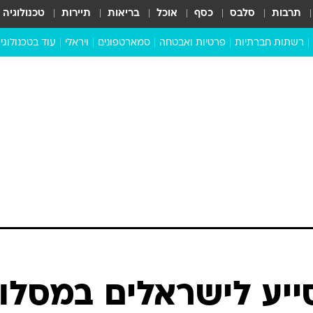
תרבות
סלבס
כסף
אוכל
בריאות
תיירות
טכנולוגיה
רשתות חברתיות
פרטיות ואבטחה
סמארטפונים
ויראלי
עוד בטכנולוגי
שבילכם
סוויפ אפ
ניידים
מדע
סייבר
סטארטאפים
טוק טק
כל הכתבות
דעות
כתבו לנו
יע לישראלים במסלו