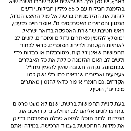
בארץ, יש זמן לכך. הישראלים אשר שברו השנה שיא
בהזמנת חבילות עם כ 65 מיליון חבילות, יודעים
לזהות את ההזדמנויות ברשת אל מול ההיצע הגדול,
המגוון והמחירים האטרקטיביים", אומר חיים מזעקי,
ראש חטיבת שרשרת האספקה בדואר ישראל.
"מומלץ להזמין מאתרים גדולים ומוכרים, לשים לב
לאותיות הקטנות ולדירוג המוכרים. כדאי לבחור
תחפושות שאינן דליקות, מסורבלות או כבדות מדי
ולשים לב האם ההזמנה כוללת את כל האביזרים
שבתמונה. נקודה חשובה שאין להזמין מחו"ל
צעצועים ואביזרים שנראים כמו כלי נשק כמו
אקדחים. גם חומרי איפור כדאי להזמין מאתרים
מוכרים", הוסיף.
בעת קניית תחפושות ברשת, ישנם לא מעט פרטים
שתרצו לשים אליהם לב. תחילה, בדקו היטב את
המידות. לרוב תוכלו למצוא טבלה המפרטת בדיוק
את מידות התחפושת בעמוד הרכישה. במידה ואתם