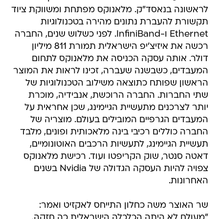
לראשונה בנאסד"ק. מלאנוקס מפתחת ומשווקת ציוד
תקשורת להעברת נתונים מהירה בטכנולוגיות
Ethernet ו-InfiniBand. לפני כשלוש שנים, החברה
רכשה את איזיצ'יפ הישראלית תמורת 811 מיליון
דולר. אותה עסקה הכניסה את מלאנוקס לתחום
המעבדים, כשבשנה שעברה, זכינו לראות את המוצר
הראשון שפותח כתוצאה משילוב הטכנולוגיות של
שתי החברות. החברה הרוכשת, אנבידיה, מוכרת
יותר לצרכנים מתעשיית הגיימינג, שכן אחראית על
המעבדים הגרפיים המובילים בעולם. מוצריה של
החברה כוללים רכיבי בינה מלאכותית ופונים, מלבד
תעשיית הגיימינג, לתעשיות הרכבים האוטונומיים,
דאטה סנטר, שוק הקריפטו ועוד. רכישת מלאנוקס
צפויה להיות העסקה הגדולה של Nvidia בשנים
האחרונות.
שר האוצר משה כחלון התייחס לאקזיט ואמר:
"מעולם לא היתה הכלכלה הישראלית כה חזקה.