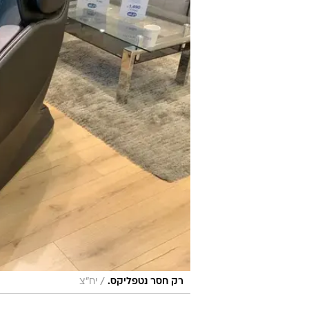
/
רק חסר נטפליקס.
יח"צ