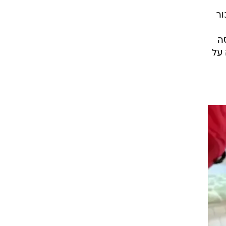
ור
רסה
 על