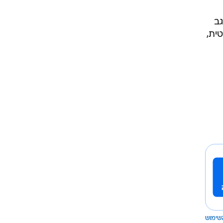
גב
טית,
שימוש