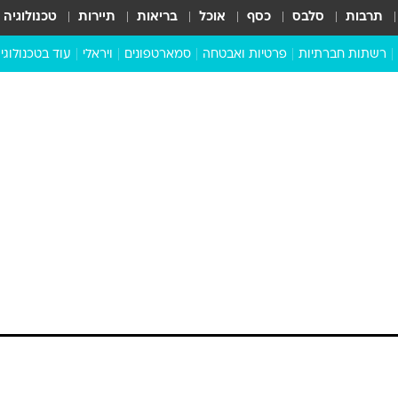
תרבות
סלבס
כסף
אוכל
בריאות
תיירות
טכנולוגיה
רשתות חברתיות
פרטיות ואבטחה
סמארטפונים
ויראלי
עוד בטכנולוגי
שבילכם
סוויפ אפ
ניידים
מדע
סייבר
סטארטאפים
טוק טק
כל הכתבות
דעות
כתבו לנו