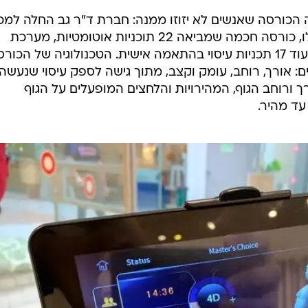
 הכורסה שאנשים לא יזוזו ממנה: חברת ד"ר גב החלה למכ
בשבועות האחרונים את כורסת אפולו, כורסה חכמה שמביאה 22 תוכניות אוטומטיות, מערכת
רמקולים בתוך הכורסה, מסך טאצ' ועוד 17 תכניות עיסוי בהתאמה אישית. הטכנולוגיה של הכו
אורך, רוחב, עומק וקצב, מתוך גישה לספק עיסוי שנעשה
ך ורוחב הגוף, המהירויות והלחצים המופעלים על הגוף
עד מהיר.