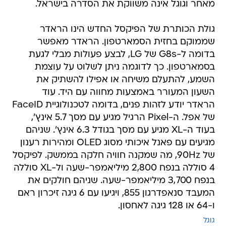
מאחר וגוגל אינה משווקת את הסדרה בישראל.
גולת הכותרת של הפיקסל החדש הינו הראדר
שממוקם בחזית הסמארטפון. הראדר מאפשר
בדומה ל-G8s של LG, לבצע פעולות מבלי לגעת
בסמארטפון. כך לדוגמה ניתן לשלוט על עוצמת
השמע, להתעלם משיחה או אפילו להשתיק את
השעון המעורר באמצעות מחווה עם היד. עוד
הראדר יודע לזהות פנים, בדומה לטכנולוגיית FaceID
של אפל. ה-Pixel הרגיל מגיע עם מסך 5.7 אינץ',
בעוד ה-XL מגיע עם מסך בגודל 6.3 אינץ'. שניהם
מגיעים עם פאנל איכותי מסוג OLED ומהירות רענון
של 90Hz, מה שמקנה חוויה חלקה בממשק. לפיקסל
4 סוללה בנפח 2,800 מיליאמפר-שעה ול-XL סוללה
בנפח 3,700 מיליאמפר-שעה. שניהם חולקים את
המעבד סנאפדרגון 855, ויגיעו עם 6 גיגה זיכרון ראם
ו-64 או 128 גיגה לאחסון.
גוגל