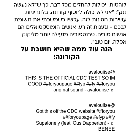
לוהטות" יכולות להחלים מכל דבר, כך ש"לא נעשה
נזק": "אני לא יכולה לחטוף קורונה. בלונדיניות
עשירות חסינות לזה. עכשיו כשמשכתי את תשומת
לבכם - גזענות זה רע. אנשים הומוסקסואלים הם
אנשים טובים. טרנספוביה מגעילה יותר מליקוק
אסלה. יום טוב".
הנה עוד ממה שהיא חושבת על
הקורונה:
@avalouiise
THIS IS THE OFFICIAL CDC TEST SO IM
GOOD
##foryoupage
##fyp
##fy
##foryou
♬ original sound - avalouiise
@avalouiise
Got this off the CDC website
##foryou
##foryoupage
##fyp
##fy
♬ Supalonely (feat. Gus Dapperton) -
BENEE