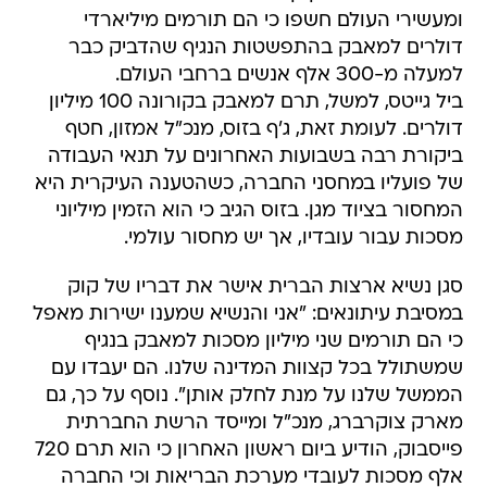
ומעשירי העולם חשפו כי הם תורמים מיליארדי
דולרים למאבק בהתפשטות הנגיף שהדביק כבר
למעלה מ-300 אלף אנשים ברחבי העולם.
ביל גייטס, למשל, תרם למאבק בקורונה 100 מיליון
דולרים. לעומת זאת, ג'ף בזוס, מנכ"ל אמזון, חטף
ביקורת רבה בשבועות האחרונים על תנאי העבודה
של פועליו במחסני החברה, כשהטענה העיקרית היא
המחסור בציוד מגן. בזוס הגיב כי הוא הזמין מיליוני
מסכות עבור עובדיו, אך יש מחסור עולמי.
סגן נשיא ארצות הברית אישר את דבריו של קוק
במסיבת עיתונאים: "אני והנשיא שמענו ישירות מאפל
כי הם תורמים שני מיליון מסכות למאבק בנגיף
שמשתולל בכל קצוות המדינה שלנו. הם יעבדו עם
הממשל שלנו על מנת לחלק אותן". נוסף על כך, גם
מארק צוקרברג, מנכ"ל ומייסד הרשת החברתית
פייסבוק, הודיע ביום ראשון האחרון כי הוא תרם 720
אלף מסכות לעובדי מערכת הבריאות וכי החברה