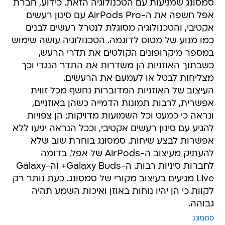
סמסונג שמגיעות עם הטכנולוגיה הזאת. כידוע, חברת
אפל חשפה את ה-AirPods Pro עם סינון רעשים
אקטיבי, והטכנולוגיה מסוגלת לנטרל רעשים לבנים
כמו מנוע של מטוס לדוגמה. הטכנולוגיה עושה שימוש
במספר מיקרופונים הקולטים את תדרי הרעש,
כשבתוך האוזניות הן משדרות את התדר הנגדי וכך
מצליחות לבטל או לעמעם את הרעשים.
העיצוב של האוזניות המדוברות נחשף מכל זווית
אפשרית, לרבות תמונות הדמייה כשהן באוזניים,
ונראה כי כמעט וכל השמועות מדויקות: הן צפויות
להגיע עם סינון רעשים אקטיבי, וככל הנראה יגיעו ללא
אפשרות לבצע שיחות. סמסונג בוחרת שוב שלא
להעתיק מעיצוב ה-AirPods של אפל, בדומה
לחברות סיניות רבות. ה-Galaxy Buds+ וה-Galaxy
Live מגיעים בעיצוב מקורי של סמסונג. כעת נותר רק
לקוות כי הן יהיו נוחות באוזן ואיכות השמע תהיה
גבוהה.
סמסונג