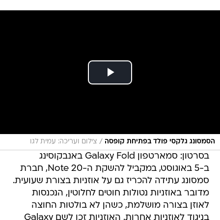
/
הסמסונג גלקסי פולד בפתיחת קופסה
צילום ועריכה: עמית לגו
בסרטון: סמארטפון Galaxy Fold באנבקוסינג
ב-5 באוגוסט, במקביל להשקת ה-Note 20, חברת
סמסונג עתידה להכריז גם על אוזניות בצורת שעועית.
מדובר באוזניות נטולות חוטים לחלוטין, הנכנסות
לאוזן בצורה מושלמת, כשהן לא בולטות החוצה
בניגוד לאוזניות אחרות. האוזניות זכו לשם Galaxy