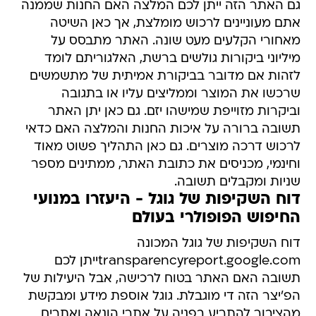
גם האתר הזה ייתן לכם המלצה האם החנות שממנה
אתם מעוניינים לרכוש מומלצת, אך כאן השיטה
מאחורי הקלעים מעט שונה. האתר מתבסס על
מיליוני ביקורות גולשים ברשת, האלגוריתם לומד
לזהות אם מדובר בביקורת אמיתית של מתשמשים
שרכשו את המוצר וממליצים עליו או בתגובה
וביקרות מזוייפת שמישהו יזם. גם כאן יתן האתר
תשובה ברורה על איכות החנות והמלצה האם כדאי
לרכוש דרכה מוצרים. גם כאן התהליך פשוט מאוד
וחינמי, מכניסים את כתובת האתר, ממתינים מספר
שניות ומקבלים תשובה.
דוח השקיפות של גוגל - היעזרו במנועי
החיפוש הפופולרי בעולם
דוח השקיפות של גוגל המכונה
transparencyreport.google.comייתן לכם
תשובה האם האתר בטוח לרכישה, אבל היעילות של
הפ'יצר הזה די מוגבלת. גוגל אוספת מידע ומבקשת
מהציבור להתריע בפניה על אתרי הונאה ואתרים