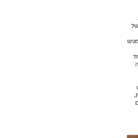
תקפות של
גיש
ד
ה
,