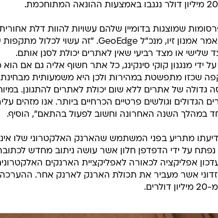
סומות שמוצגות בדומיין שלהם עשויות להוות דלת אחורית
לחדירת מתקפות כנגד משתמשים", אמר אמנון זיו, מנכ"ל GeoEdge. "זה עשוי לכלול מ
ד שלישי או מצד רביעי שאין לאתרים יכולת לסנן אותם.
י מנגנון קוקי סינקינג, כל אתר חשוף אליה גם אם הוא מ
קפה שכזו מתפשטת במהירות ולכן היא משמעותית מבחינת
ה גדולה של אתרים ללא שום יכולת לאתרים להתגונן. במיוח
 הגדולים וגולשים פרטיים הכרחיים ביותר. אנו מזהים עלי
חד במהלך השנה האחרונה וחשוב לפעול בהתאם", הוסיף.
ידיעתו מתריע בפני המשתמש שהארנק האלקטרוני שלו אינו
 נפתח על ידי הדפדפן חלון אשר עושה ניתוב מחדש לכתובת
כון אפליקציה לכאורה לאפליקציית הארנקים האלקטרונים
 זדוני אשר מעביר את תכולת הארנק לארנק אחר. ההערכה
ים.