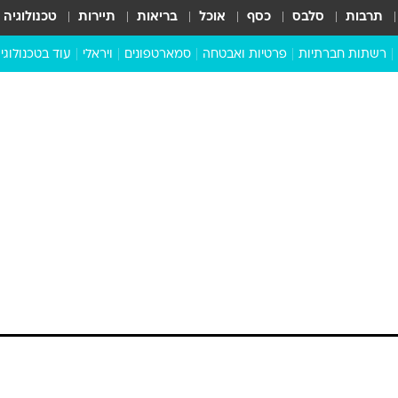
תרבות
סלבס
כסף
אוכל
בריאות
תיירות
טכנולוגיה
רשתות חברתיות
פרטיות ואבטחה
סמארטפונים
ויראלי
עוד בטכנולוגי
שבילכם
סוויפ אפ
ניידים
מדע
סייבר
סטארטאפים
טוק טק
כל הכתבות
דעות
כתבו לנו