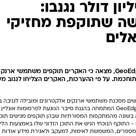
-20 מיליון דולר נגנבו:
ה שתוקפת מחזיקי
אלים
הונאה חדשה שחשפה חברת GeoEdge, מצאה כי האקרים תוקפים משתמשי ארנק
וחכמת. על פי ההערכות, האקרים הצליחו לגנוב מע
ם מסכנת משתמשי ארנקים אלקטרונים ומובילה לגניבה בש
מיליוני דולרים", כך מדווחת חברת GeoEdge המתמחה בהגנת סייבר הנוגעת לפרסומות אונליין
 בשונה מהמתקפות המסורתיות שבהן תוקפים מגישים תוכן
 - התוקף הנוכחי הגיש את התוכן הזדוני שלו באמצעות הלי
ו מספרים, המשמשת לאימות, למעקב ולאגירת מידע אודות