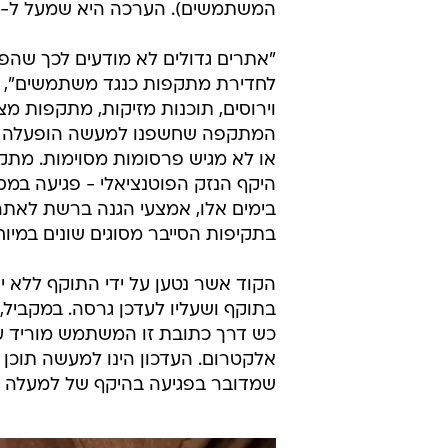
המשתמשים). הערכה היא שמעל ל-20 מיליון דולר נגנבו באמצעות ההונאה המתוחכמת.
"אתרים גדולים לא מודעים לכך שהפר
וירוסים, תוכנות מזיקות, מתקפות מצ
המתקפה שחשפנו למעשה הופעלה על יד
או לא מגיש פרסומות מסוימות. מת
היקף הנזק הפוטנציאלי - פגיעה במס
בימים אלו, אמצעי הגנה ברשת לאתרים
בתקיפות הסייבר מסוגים שונים במיו
הקוד אשר נטען על ידי התוקף ללא 
בתוקף ושעליו לעדכן גרסה. במקביל,
כש דרך כתובת זו המשתמש מוריד עד
אלקטרום. העדכון הינו למעשה תוכן
שמדובר בפגיעה בהיקף של למעלה מ-20 מיליון דולר