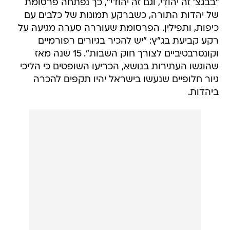
"בבגצ' זה יהודי, וגם זה יהודי", כך נפתחה פרסומת
של יהדות התורה, כשברקע תמונות של כלבים עם
כיפות, ותפילין. הפרסומת שעוררה סערה מגיעה על
רקע קביעת בג"ץ: "יש להכיר בגיורים רפורמיים
וקונסרבטיביים לצורך חוק השבות". 15 שנה מאז
שהוגשו העתירות בנושא, הכריעו השופטים כי הליכי
גיור חלופיים שנעשו בישראל יהיו תקפים להכרה
ביהדות.