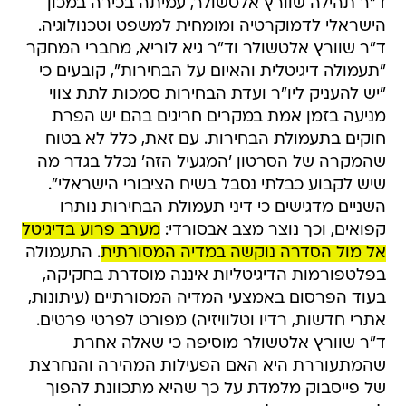
ד"ר תהילה שוורץ אלטשולר, עמיתה בכירה במכון
הישראלי לדמוקרטיה ומומחית למשפט וטכנולוגיה.
ד"ר שוורץ אלטשולר וד"ר גיא לוריא, מחברי המחקר
"תעמולה דיגיטלית והאיום על הבחירות", קובעים כי
"יש להעניק ליו"ר ועדת הבחירות סמכות לתת צווי
מניעה בזמן אמת במקרים חריגים בהם יש הפרת
חוקים בתעמולת הבחירות. עם זאת, כלל לא בטוח
שהמקרה של הסרטון 'המגעיל הזה' נכלל בגדר מה
שיש לקבוע כבלתי נסבל בשיח הציבורי הישראלי".
השניים מדגישים כי דיני תעמולת הבחירות נותרו
קפואים, וכך נוצר מצב אבסורדי:
מערב פרוע בדיגיטל
אל מול הסדרה נוקשה במדיה המסורתית
. התעמולה
בפלטפורמות הדיגיטליות איננה מוסדרת בחקיקה,
בעוד הפרסום באמצעי המדיה המסורתיים (עיתונות,
אתרי חדשות, רדיו וטלוויזיה) מפורט לפרטי פרטים.
ד"ר שוורץ אלטשולר מוסיפה כי שאלה אחרת
שהמתעוררת היא האם הפעילות המהירה והנחרצת
של פייסבוק מלמדת על כך שהיא מתכוונת להפוך