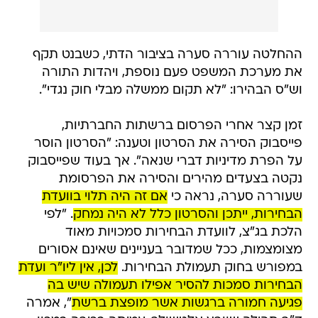
ההחלטה עוררה סערה בציבור הדתי, כשבנט תקף
את מערכת המשפט פעם נוספת, ויהדות התורה
וש"ס הבהירו: "לא תקום ממשלה מבלי חוק נגדי".
זמן קצר אחרי הפרסום ברשתות החברתיות,
פייסבוק הסירה את הסרטון וטענה: "הסרטון הוסר
על הפרת מדיניות דברי שנאה". אך בעוד שפייסבוק
נקטה בצעדים מהירים והסירה את הפרסומת
שעוררה סערה, נראה כי
אם זה היה תלוי בוועדת
הבחירות, ייתכן והסרטון כלל לא היה נמחק
. "לפי
הלכת בג"צ, לוועדת הבחירות סמכויות מאוד
מצומצמות, ככל שמדובר בעניינים שאינם אסורים
במפורש בחוק תעמולת הבחירות.
לכן, אין ליו"ר ועדת
הבחירות סמכות להסיר אפילו תעמולה שיש בה
פגיעה חמורה ברגשות אשר מופצת ברשת
", אמרה