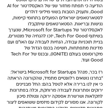
בשורה למיזמים חברתיים ישראלים: מיקרוסופט
הודיעה כי תפתח מחזור שני של האקסלרטור AI for
Good, ותעניק הטבות בשווי מיליוני דולרים
לסטארטאפים ישראלים הפועלים בתחומי קיימות,
נגישות ובריאות. הסטארטאפים שיתקבלו
לאקסלרטור של Microsoft for Startups, שנערך
בשיתוף Tech For Good, יזכו להנחיה של מנטורים,
בניית תוכניות עבודה, הנחיות לעבודה עם האו"ם ועם
מדינות מתפתחות, חשיפה בכנס הגדול של
מיקרוסופט בעולם (IGNITE), ובכנס של Tech For
Good ועוד.
רז בכר, מנהל Microsoft for Startups בישראל:
"בחרנו נושאים רלוונטיים מתמיד, שהקורונה הראתה
כי אין לנו ברירה אלא לטפל בהם: החל מבניינים
ירוקים ופתרונות לעבודה מרוחקת, וכלה בפתרונות
לחקלאות ושרשרת אספקה ירוקה ונטולת סיכון
לקורונה. אנו מסורים לקידום מיזמים ששואפים ליצור