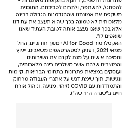
פתרונות חדשניים, ודווקא בתקופות מאתגרות -
להסתגל, להשתפר, ולתרום לסביבתם. התוכנית
משקפת את אמונתנו שההזדמנות הגדולה בבינה
מלאכותית לא טמונה בכך שהיא תעצב את עתידנו -
אלא בכך שאנו נעצב אותה לטובת העתיד שאנו
שואפים לו".
האקסלרטור AI for Good יימשך חודשיים, החל
ממאי 2021, ויעניק לסטארטאפים משאבים, ייעוץ
ותמיכה אישית על מנת לקדם את השירותים
והמוצרים שלהם אשר משלבים בינה מלאכותית,
ועוסקים במציאת פתרונות בתחומי הבריאות, קיימות
ונגישות, תוך שימת דגש על אתגרי העבודה מרחוק
והתמודדות עם COVID (זיהוי, מניעה, וניהול אורח
חיים ב"שגרה החדשה").