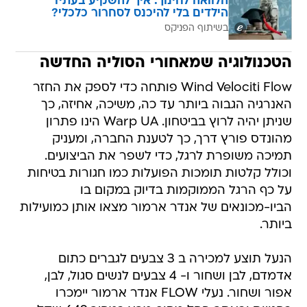
הלוואה לחינוך: איך להשקיע בעתיד
הילדים בלי להיכנס לסחרור כלכלי?
בשיתוף הפניקס
הטכנולוגיה שמאחורי הסוליה החדשה
Wind Velociti Flow פותחה כדי לספק את החזר
האנרגיה הגבוה ביותר עד כה, משיכה, אחיזה, כך
שניתן יהיה לרוץ בביטחון. Warp UA הינו פתרון
מהונדס פורץ דרך, כך לטענת החברה, ומעניק
תמיכה משופרת לרגל, כדי לשפר את הביצועים.
וכולל קלטות תומכות הפועלות כמו חגורות בטיחות
על כף הרגל הממוקמות בדיוק במקום בו
הביו-מכונאים של אנדר ארמור מצאו אותן כמועילות
ביותר.
הנעל תוצע למכירה ב 3 צבעים לגברים כתום
אדמדם, לבן ושחור ו- 4 צבעים לנשים סגול, לבן,
אפור ושחור. נעלי FLOW אנדר ארמור יימכרו