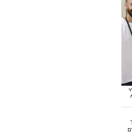
 אלמוג, יו"ר
ן שאולוף,
ם