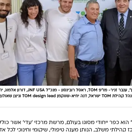
אבי וורצמן - מנכל הכפר "עדי נגב- נחלת ערן", ענבר זניר- מו"פ TOM, ראסל רובינסון - מנכ"ל JNF USA, דורון
הכפר "עדי נגב- נחלת ערן", רועי גולדנברג, מנהל קהילת TOM ישראל, דנה יחיא-שווקמן TOM design lead וניצ
 הוא כפר ייחודי מסוגו בעולם, מרשת מרכזי 'עדי' אשר כולל
 קהילתי משלב, הנותן מענה טיפולי, שיקומי וחינוכי לכל אד