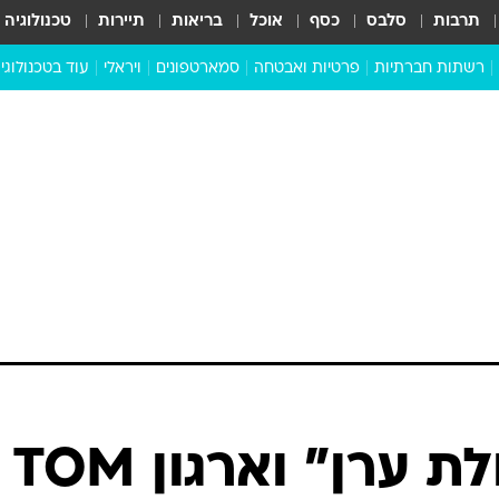
תרבות
סלבס
כסף
אוכל
בריאות
תיירות
טכנולוגיה
רשתות חברתיות
פרטיות ואבטחה
סמארטפונים
ויראלי
עוד בטכנולוגי
שבילכם
סוויפ אפ
ניידים
מדע
סייבר
סטארטאפים
טוק טק
כל הכתבות
דעות
כתבו לנו
"עדי נגב - נחלת ערן" וארגון TOM