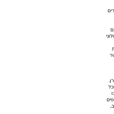
ים
ם
לוגי
ר
רן.
 עבורTOM . ביחד נוכל
ו
פים
,