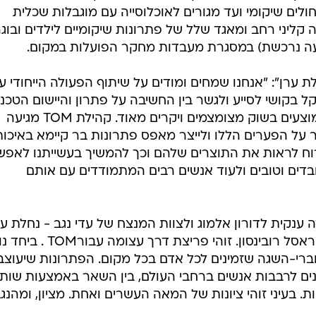
חולים שיקומי ועד מגורים לאוכלוסייה עם מוגבלות שכלית
ליני רחב ומאגד שלל של פתרונות שיקומיים לילדים ובוגר
יעה נרכשת) במסגרת מעבדות מחקר הפועלות במקום.
לת ערן": "אנחנו שמחים ומודים על שיתוף הפעולה הייחודי ע
נו נתקל בקושי לסייע ולגשר בין החשיבה על פתרון והיישום הטכנו
שלו ובמרבית הפעמים הפתרונות שמוצעים בשוק מצומצמים ויקרים מאוד. קהילת TOM מגיעה
 על הפערים הללו ולייצר מאפס פתרונות בר קיימא באיכות
רוח לראות את התוצרים שלהם וכך להמשיך בעשייתנו לאפש
ובדים וטובים ולעוד אנשים רבים המתמודדים עם אותם
נשטיין מייסד ויו"ר TOM: "תודה ענקית לדורון אלמוג ולצוות המנצח של עדי נגב - נחלת ע
תודה ענקית ל- JNF-USA בראשות ראסל רובינסון. זוהי פריצת דרך עצומה
ברי-השגה שזמינים לכל אדם בכל מקום. הפתרונות שיעוצב
מינים לרבבות אנשים ברחבי העולם, בין השאר באמצעות שות
. בעיני זוהי ציונות של המאה העשרים ואחת. מציון, ומהנגב