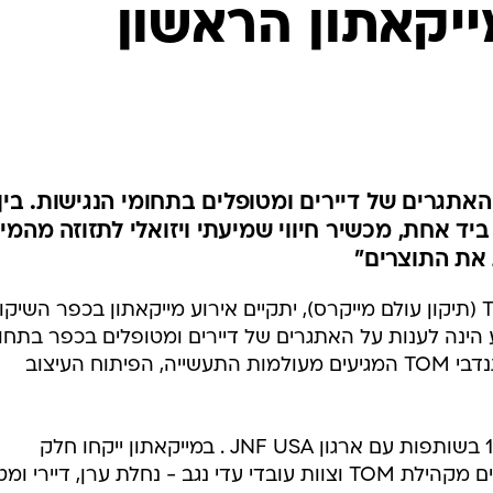
ייקאתון הראשון
אתגרים של דיירים ומטופלים בתחומי הנגישות. בין
ביד אחת, מכשיר חיווי שמיעתי ויזואלי לתזוזה מהמי
 את התוצרים"
לראשונה בדרום, בהובלת ארגון TOM (תיקון עולם מייקרס), יתקיים אירוע מייקאתון בכפר השיק
ע הינה לענות על האתגרים של דיירים ומטופלים בכפר בתחו
נגישות לכדי עיצוב מוצרים על ידי מתנדבי TOM המגיעים מעולמות התעשייה, הפיתוח העיצוב
האירוע יתקיים בין התאריכים 10-11/6 בשותפות עם ארגון JNF USA . במייקאתון ייקחו חלק
מהנדסים, מעצבים, מפתחים מתנדבים מקהילת TOM וצוות עובדי עדי נגב - נחלת ערן, דיירי