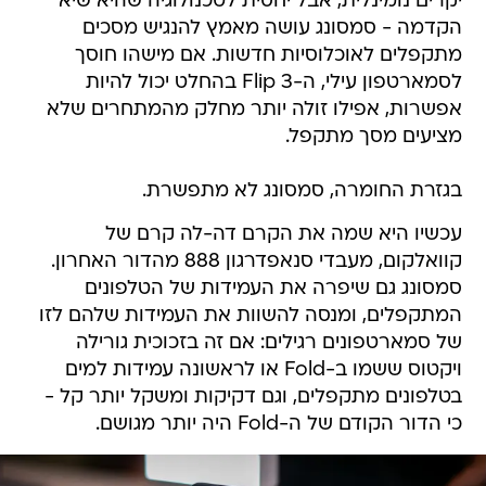
יקרים נומינלית, אבל יחסית לטכנולוגיה שהיא שיא
הקדמה - סמסונג עושה מאמץ להנגיש מסכים
מתקפלים לאוכלוסיות חדשות. אם מישהו חוסך
לסמארטפון עילי, ה-Flip 3 בהחלט יכול להיות
אפשרות, אפילו זולה יותר מחלק מהמתחרים שלא
מציעים מסך מתקפל.
בגזרת החומרה, סמסונג לא מתפשרת.
עכשיו היא שמה את הקרם דה-לה קרם של
קוואלקום, מעבדי סנאפדרגון 888 מהדור האחרון.
סמסונג גם שיפרה את העמידות של הטלפונים
המתקפלים, ומנסה להשוות את העמידות שלהם לזו
של סמארטפונים רגילים: אם זה בזכוכית גורילה
ויקטוס ששמו ב-Fold או לראשונה עמידות למים
בטלפונים מתקפלים, וגם דקיקות ומשקל יותר קל -
כי הדור הקודם של ה-Fold היה יותר מגושם.