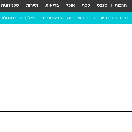
תרבות
סלבס
כסף
אוכל
בריאות
תיירות
טכנולוגיה
רשתות חברתיות
פרטיות ואבטחה
סמארטפונים
ויראלי
עוד בטכנולוגי
שבילכם
סוויפ אפ
ניידים
מדע
סייבר
סטארטאפים
טוק טק
כל הכתבות
דעות
כתבו לנו