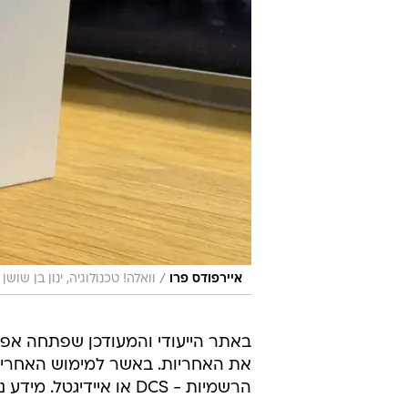
/
איירפודס פרו
וואלה! טכנולוגיה, ינון בן שושן
באתר הייעודי והמעודכן שפתחה אפל
את האחריות. באשר למימוש האחריו
הרשמיות - DCS או איידיגטל. מידע נוסף בעברית אפשר למצוא