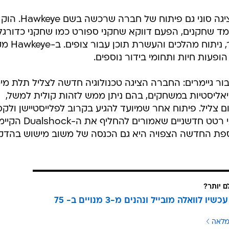
מלבד הטכנולוגיה המהפכנית הזו, הציגה סוני גם פיתוח של ח
 שחקנים, הפעם דווקא שחקני ספורט כמו שחקני כדורגל
ופוטבול אמריקאי, המשמשת לשידור, 
ופעות חיות ותחומי בידור נוספים.
ור גיימרים: החברה הציגה טכנולוגיה חדשה לצליל תלת מי
יאליסטיות במשחקים, בהם ניתן ממש לזהות קולית למשל,
ום צליל. פיתוח אחר שמיועד להגיע בקרוב לפלייסטיישן ולק
המציאות המדומה של סוני, הם מנועי רטט חדשניים שאמורים להחלי
ספת החדשה הצפויה היא גם הכנסה של משוב מישוש בהדק
ם יותר?
עוברים עכשיו לוואלה מובייל ונהנים מ-3 מנויים ב- 75
מלאה