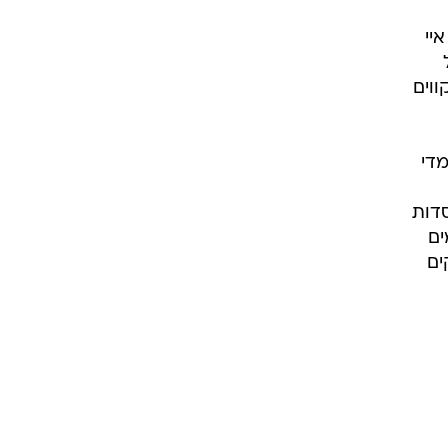
ברה שרכשה בשם Hawkeye. הוק איי
ניתוח מהלכים והעשרת תוכן עבור צופים. ב-Hawkeye מקווים
מדי
סדות
ף את ה-Dualshock הקיימים
ים