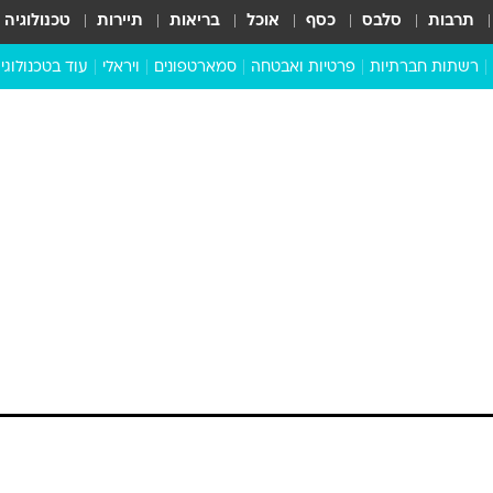
תרבות
סלבס
כסף
אוכל
בריאות
תיירות
טכנולוגיה
רשתות חברתיות
פרטיות ואבטחה
סמארטפונים
ויראלי
עוד בטכנולוגי
שבילכם
סוויפ אפ
ניידים
מדע
סייבר
סטארטאפים
טוק טק
כל הכתבות
דעות
כתבו לנו