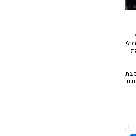
ות בכלי
את
סיבת
חות