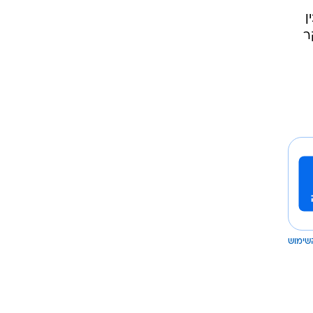
ן
ר
שימוש