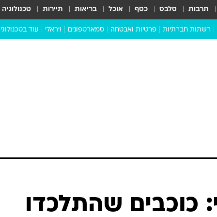
תרבות
סלבס
כסף
אוכל
בריאות
תיירות
טכנולוגיה
רשתות חברתיות
פרטיות ואבטחה
סמארטפונים
ויראלי
עוד בטכנולוגי
שבילכם
סוויפ אפ
ניידים
מדע
סייבר
סטארטאפים
טוק טק
כל הכתבות
דעות
כתבו לנו
: כוכבים שהתלכדו