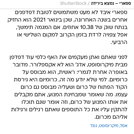
/
ספארי – נמצא בירידה
ShutterStock
ספארי איבד לא מעט משתמשים לטובת דפדפנים
אחרים בשנה האחרונה, שכן בינואר 2021 הוא החזיק
בנתח שוק של 10.38 אחוזים. אם המגמה תימשך,
אפל צפויה לרדת בזמן הקרוב למקום השלישי או
הרביעי.
לפני שאתם ואתן מעקמים את האף כלפי עוד דפדפן
מבית מיקרוסופט, אדג' הוא לא אקספלורר. מדובר
באופרה אחרת לגמרי: ראשית, הוא מבוסס על
כרומיום. למי שלא יודע מה זה, כרומיום היא גירסת
הקוד הפתוח של כרום ושעליה מבוסס גם כרום
עצמו. מה שאומר שמבחינת המנוע, אתם מקבלים
את אותו המנוע של כרום, וזה אומר שגם תוכלו
להתקין עליו את כל התוספים שאתם רגילים ורגילות
אליהם מכרום.
אפל
מיקרוסופט
גוגל