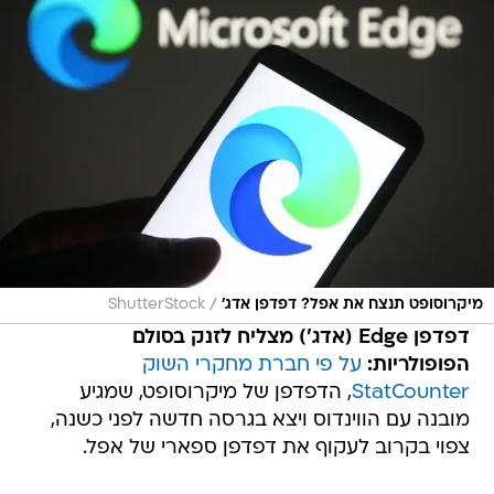
/
מיקרוסופט תנצח את אפל? דפדפן אדג'
ShutterStock
דפדפן Edge (אדג') מצליח לזנק בסולם
הפופולריות:
על פי חברת מחקרי השוק
StatCounter
, הדפדפן של מיקרוסופט, שמגיע
מובנה עם הווינדוס ויצא בגרסה חדשה לפני כשנה,
צפוי בקרוב לעקוף את דפדפן ספארי של אפל.