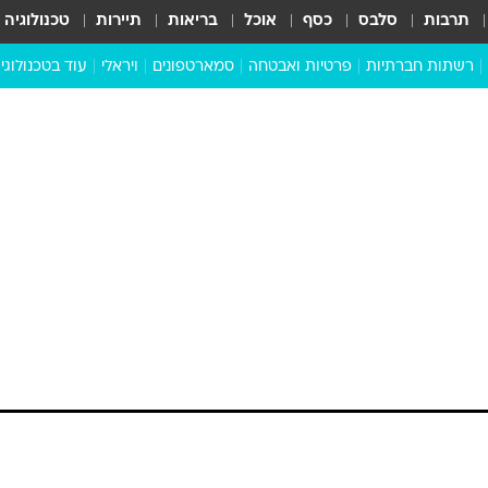
תרבות
סלבס
כסף
אוכל
בריאות
תיירות
טכנולוגיה
רשתות חברתיות
פרטיות ואבטחה
סמארטפונים
ויראלי
עוד בטכנולוגי
שבילכם
סוויפ אפ
ניידים
מדע
סייבר
סטארטאפים
טוק טק
כל הכתבות
דעות
כתבו לנו