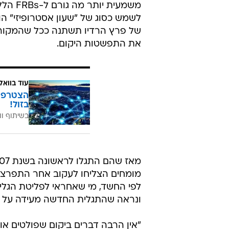
משמעית
לשמש כסוג של "שעון אסטרופיזי" הו
של פרץ הרדיו תשתנה ככל שהמקור י
את התפשטות היקום.
עוד בוואל
בזול!
בשיתוף וו
מומחים הצליחו לעקוב אחר התפרצוי
לפי החשד, מי שאחראי לפליטת הגלים 
ונראה שהתגלית החדשה מעידה על כך
"אין הרבה דברים ביקום שפולטים אות