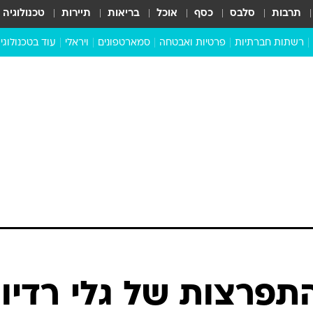
תרבות
סלבס
כסף
אוכל
בריאות
תיירות
טכנולוגיה
רשתות חברתיות
פרטיות ואבטחה
סמארטפונים
ויראלי
עוד בטכנולוגי
שבילכם
סוויפ אפ
ניידים
מדע
סייבר
סטארטאפים
טוק טק
כל הכתבות
דעות
כתבו לנו
התפרצות של גלי רדיו