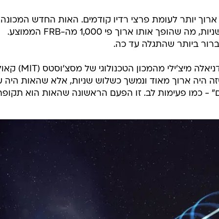
רוך יותר לעומת פרצי רדיו קודמים. האות החדש המכונה 
FRB 20191221A - נמשך עד שלוש שניות, מה שהופך אותו ארוך פי 1,000 מה-FRB הממוצע.
הברור ביותר שהתגלה עד כה.
"זה היה יוצא דופן", אמרה החוקרת דניאלה מיצ'ילי מהמכון הטכנולוגי של מסצ
זה היה ארוך מאוד ונמשך כשלוש שניות, אלא שהאות היה ע
ם" - כמו פעימות לב. זו הפעם הראשונה שהאות הוא תקופתי