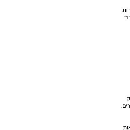
ות
וד
.
ים,
ות