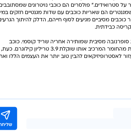
 על סטרואידים." פולסרים הם כוכבי נויטרונים שמסתובבים
שמגנטרים הם שאריות כוכבים עם שדות מגנטיים חזקים במיו
ר כוכבים מסיביים מגיעים לסוף חייהם, הדלק להיתוך הגרעיני
קריסה כבידתית.
פרנובה מסיבית שמותירה אחריה שריד קוסמי. כוכב
נויטרונים צפוף כל כך עד שכפית אחת מהחומר המרכיב אותו שוקלת 3.9 טריליון קילוגרם. כעת,
FRB 20191221 יכול לעזור לאסטרופיזיקאים להבין טוב יותר את העצמים הללו ואת