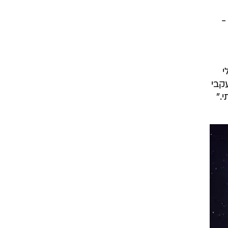
-
'וסטס (MIT) קאולי
קבי
."