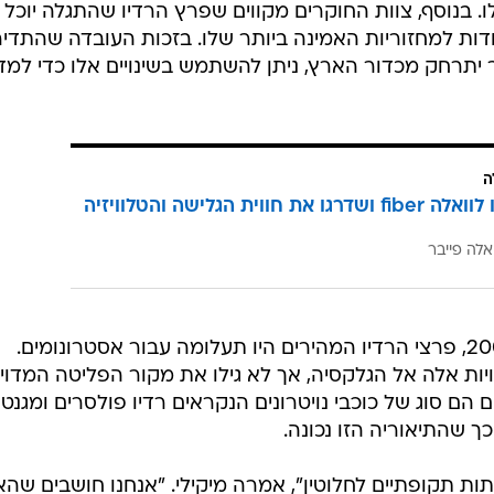
 יותר מה גורם ל-FRBs הללו. בנוסף, צוות החוקרים מקווים שפרץ הרדיו שהתגלה יוכל
דות למחזוריות האמינה ביותר שלו. בזכות העובדה שהתדיר
תרחק מכדור הארץ, ניתן להשתמש בשינויים אלו כדי למד
ה
הצטרפו לוואלה fiber ושדרגו את חווית הגלישה והטלוויזיה
אלה פייבר
מאז שהם התגלו לראשונה בשנת 2007, פרצי הרדיו המהירים היו תעלומה עבור אסטרונומים.
ות אלה אל הגלקסיה, אך לא גילו את מקור הפליטה המדויק
הם סוג של כוכבי נויטרונים הנקראים רדיו פולסרים ומגנטר
 שהתיאוריה הזו נכונה.
ות תקופתיים לחלוטין", אמרה מיקילי. "אנחנו חושבים שהא