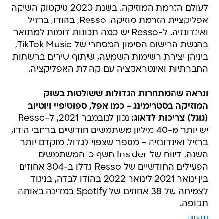
לעולם הזרמת המוזיקה. בשנת 2020 טיקטוק השיקה
אפליקציית הזרמת מוזיקה, Resso, בהודו, ברזיל
ואינדונזיה. ל-Resso יש כמה תכונות דומות למתואר
בהגשת הרישום הסימון המסחרי של TikTok Music,
ביניהן יצירת רשימות השמעה, שיתוף שירים ברשתות
החברתיות ואינטראקציה עם קהילת האפליקציה.
ונראה שהמתחרות הגדולות ששולטות בשוק
המוזיקה בסטרימינג - כמו אפל, ספוטיפיי ויוטיוב
(גוגל) צריכות לדאוג:
נכון לנובמבר 2021, ל-Resso
יש יותר מ-40 מיליון משתמשים חודשיים ברחבי הודו,
ברזיל ואינדונזיה - מספר שצפוי לגדול. מוקדם יותר
השנה, דיווח של Insider חשף כי המשתמשים
הפעילים החודשיים של Resso גדלו ב-304 אחוזים
בין ינואר 2021 לינואר 2022 בהודו לבדה, בניגוד
לצמיחה של 38 אחוזים של Spotify במדינה באותה
תקופה.
טיקטוק