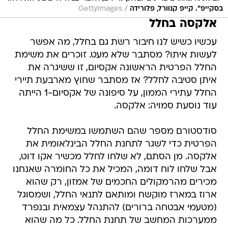
/
בסקייפ". קייפ קנוורל, פלורידה
GettyImages
אלקסה בחלל
עכשיו כשיש לנו חיבור רשת גם בחלל, מה אפשר
לעשות איתו? מסתבר שלא מעט. זוכרים את משימת
החלל הפרטית הראשונה אקסיום, זו ששיגרה את
איתן סטיבה לחלל? אז מסתבר שחוץ מארבעת תיירי
החלל עתירי הממון, על סיפונה של אקסיום-1 הייתה
עוד נוסעת סמויה: אלקסה.
סודסטורם מספר שהם השתמשו במשימת החלל
הפרטית כדי לשגר לתחנת החלל הבינלאומית את
אלקסה. מן הסתם, לא שלחו לחלל מכשיר אקו דוט,
אבל שלחו לוח דומה, המכיל את כל החומרה שאנחנו
מכירים מהרמקולים החכמים של אמזון, רק שהוא
ארוז במארז מוקשח ומותאם לתנאי החלל, ושמסוגל
(מטעמי אבטחה ברורים) להתנהל עצמאית ובנפרד
ממערכות המחשב של תחנת החלל. כל מה שהוא