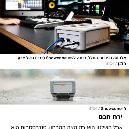
אלקסה בגירסת החלל, זכתה לשם Snowcone (ברד) בשל צבעו
/
הלבן
אמזון
/
ה-Snowcone
אמזון
ירח חכם
אבל השלגון הוא רק קצה הקרחון. סודרסטרום הוא