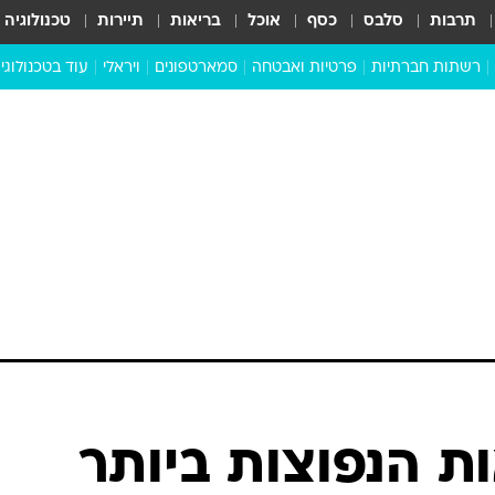
תרבות
סלבס
כסף
אוכל
בריאות
תיירות
טכנולוגיה
רשתות חברתיות
פרטיות ואבטחה
סמארטפונים
ויראלי
עוד בטכנולוגי
שבילכם
סוויפ אפ
ניידים
מדע
סייבר
סטארטאפים
טוק טק
כל הכתבות
דעות
כתבו לנו
ת הנפוצות ביותר