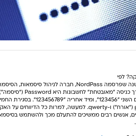
ה? לפי
רשימת 200 הסיסמאות הנפוצות השנה שפרסמה NordPass, חברה לניהול סיסמאות, הסיס
הפופולרית ביותר ב-30 מדינות לצורך כניסה "מאובטחת" לחשבונות ה
כמעט חמישה מיליון שימושים. במקום השני "123456", ומיד אחריה "23456789
הראשונה נמצאות הסיסמאות guest ("אורח") ו-qwerty. למעשה, למרות כל הדיווחים על
נים, אנשים רבים ממשיכים להתעלם מכך ולהשתמש בסיסמא