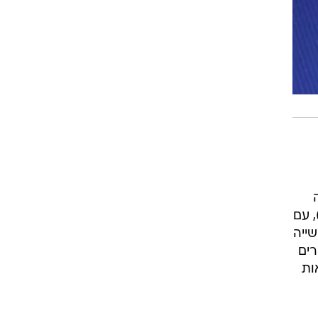
מה
יא Password ("סיסמה"), עם
1". בסגירת החמישייה
 האקרים
ות