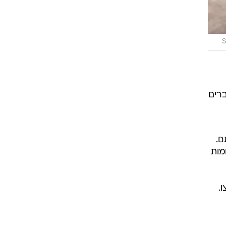
S
ברים
ם.
מות
.