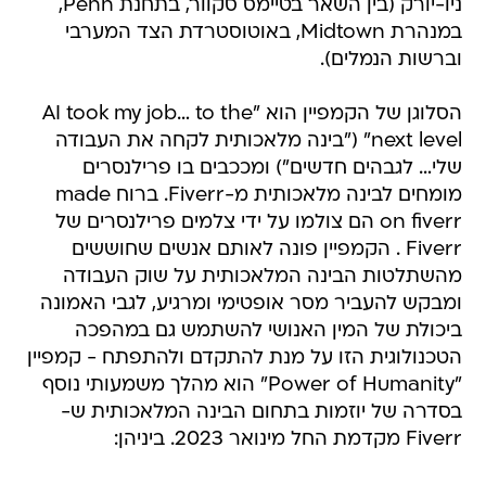
ניו-יורק (בין השאר בטיימס סקוור, בתחנת Penn,
במנהרת Midtown, באוטוסטרדת הצד המערבי
וברשות הנמלים).
הסלוגן של הקמפיין הוא "AI took my job… to the
next level" ("בינה מלאכותית לקחה את העבודה
שלי… לגבהים חדשים") ומככבים בו פרילנסרים
מומחים לבינה מלאכותית מ-Fiverr. ברוח made
on fiverr הם צולמו על ידי צלמים פרילנסרים של
Fiverr . הקמפיין פונה לאותם אנשים שחוששים
מהשתלטות הבינה המלאכותית על שוק העבודה
ומבקש להעביר מסר אופטימי ומרגיע, לגבי האמונה
ביכולת של המין האנושי להשתמש גם במהפכה
הטכנולוגית הזו על מנת להתקדם ולהתפתח - קמפיין
"Power of Humanity" הוא מהלך משמעותי נוסף
בסדרה של יוזמות בתחום הבינה המלאכותית ש-
Fiverr מקדמת החל מינואר 2023. ביניהן: