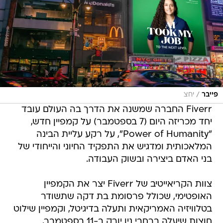
/
פייבר
יחצ
Fiverr החברה שמשנה את הדרך בה העולם עובד
יחד מכריזה היום (7 בספטמבר) על קמפיין חדש,
"Power of Humanity", על רקע עליית הבינה
המלאכותית ומדגיש את התפקיד החיוני והייחודי של
בני האדם ביצירה ובשוק העבודה.
צוות הקריאייטיב של Fiverr יצר את הקמפיין
האופטימי, שכולל פרסומת בת דקה שתשודר
בטלוויזיה האמריקאית ותעלה בדיגיטל, וקמפיין שילוט
חוצות שיעלה ברחבי ניו יורק ב-11 בספטמבר,