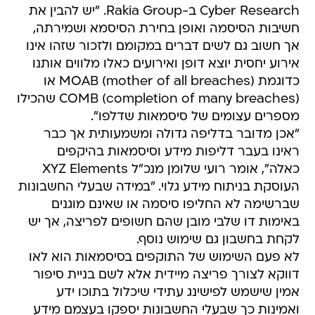
Cyber Research ב-Rakia Group. "יש להבין את
חשיבות הסיסמה ואופן בחירת הסיסמא ושמירתה,
אך חשוב גם לשים דברים במקומם ולזכור שזהו אינו
אירוע יחסית יוצא דופן ואירועים כאלו מלווים אותנו
כדוגמת MOAB (mother of all breaches) או
COMB (completion of many breaches) שהכילו
מספרים עצומים של סיסמאות שדלפו".
"אכן מדובר בדליפה גדולה ומשמעותית אך כבר
ראינו בעבר דליפות מידע וסיסמאות בהיקפים
כאלה", אומר רועי שלומן מנכ"ל XYZ Elements
העוסקת בניתוח מידע גלוי. "במידה שבעלי החשבונות
שברשימה לא החליפו סיסמה או שאינם מוגנים
באימות דו שלבי מובן שהם חשופים לפריצה, אך יש
לקחת בחשבון גם שימוש נוסף.
לא פעם השימוש של התוקפים בסיסמאות הוא לאו
דווקא לצורך פריצה מיידית אלא לשם בניית סיפור
אמין שישמש לפישינג עתידי שיכלול בתוכו ידע
ואמינות כך שבעלי החשבונות יספקו בעצמם מידע