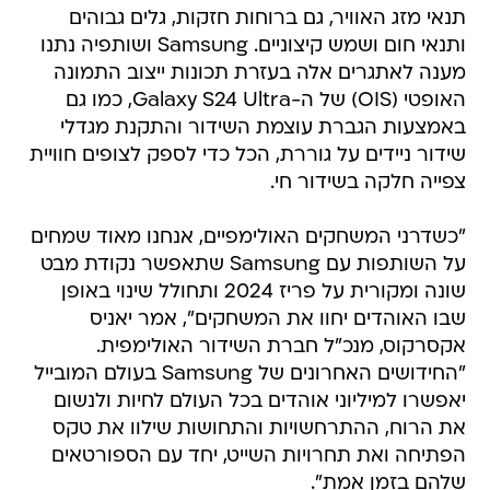
תנאי מזג האוויר, גם ברוחות חזקות, גלים גבוהים
ותנאי חום ושמש קיצוניים. Samsung ושותפיה נתנו
מענה לאתגרים אלה בעזרת תכונות ייצוב התמונה
האופטי (OIS) של ה-Galaxy S24 Ultra, כמו גם
באמצעות הגברת עוצמת השידור והתקנת מגדלי
שידור ניידים על גוררת, הכל כדי לספק לצופים חוויית
צפייה חלקה בשידור חי.
"כשדרני המשחקים האולימפיים, אנחנו מאוד שמחים
על השותפות עם Samsung שתאפשר נקודת מבט
שונה ומקורית על פריז 2024 ותחולל שינוי באופן
שבו האוהדים יחוו את המשחקים", אמר יאניס
אקסרקוס, מנכ"ל חברת השידור האולימפית.
"החידושים האחרונים של Samsung בעולם המובייל
יאפשרו למיליוני אוהדים בכל העולם לחיות ולנשום
את הרוח, ההתרחשויות והתחושות שילוו את טקס
הפתיחה ואת תחרויות השייט, יחד עם הספורטאים
שלהם בזמן אמת".