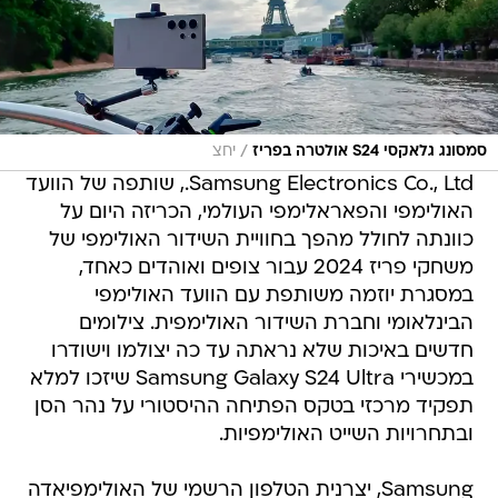
/
סמסונג גלאקסי S24 אולטרה בפריז
יחצ
Samsung Electronics Co., Ltd., שותפה של הוועד
האולימפי והפאראלימפי העולמי, הכריזה היום על
כוונתה לחולל מהפך בחוויית השידור האולימפי של
משחקי פריז 2024 עבור צופים ואוהדים כאחד,
במסגרת יוזמה משותפת עם הוועד האולימפי
הבינלאומי וחברת השידור האולימפית. צילומים
חדשים באיכות שלא נראתה עד כה יצולמו וישודרו
במכשירי Samsung Galaxy S24 Ultra שיזכו למלא
תפקיד מרכזי בטקס הפתיחה ההיסטורי על נהר הסן
ובתחרויות השייט האולימפיות.
Samsung, יצרנית הטלפון הרשמי של האולימפיאדה