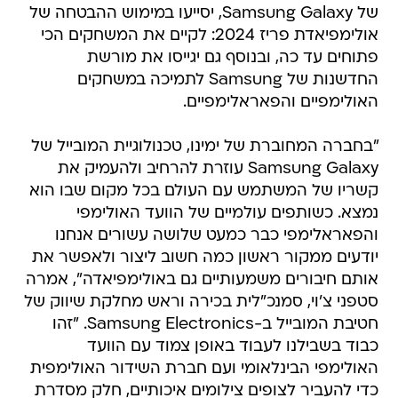
של Samsung Galaxy, יסייעו במימוש ההבטחה של
אולימפיאדת פריז 2024: לקיים את המשחקים הכי
פתוחים עד כה, ובנוסף גם יגייסו את מורשת
החדשנות של Samsung לתמיכה במשחקים
האולימפיים והפאראלימפיים.
"בחברה המחוברת של ימינו, טכנולוגיית המובייל של
Samsung Galaxy עוזרת להרחיב ולהעמיק את
קשריו של המשתמש עם העולם בכל מקום שבו הוא
נמצא. כשותפים עולמיים של הוועד האולימפי
והפאראלימפי כבר כמעט שלושה עשורים אנחנו
יודעים ממקור ראשון כמה חשוב ליצור ולאפשר את
אותם חיבורים משמעותיים גם באולימפיאדה", אמרה
סטפני צ'וי, סמנכ"לית בכירה וראש מחלקת שיווק של
חטיבת המובייל ב-Samsung Electronics. "זהו
כבוד בשבילנו לעבוד באופן צמוד עם הוועד
האולימפי הבינלאומי ועם חברת השידור האולימפית
כדי להעביר לצופים צילומים איכותיים, חלק מסדרת