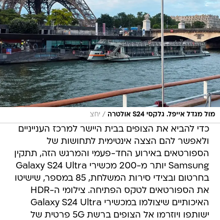
/
מול מגדל אייפל. גלקסי S24 אולטרה
יחצ
כדי להביא את הצופים בבית היישר למרכז הענייניים
ולאפשר להם הצצה אינטימית לתחושות של
הספורטאים באירוע החד-פעמי והמרגש הזה, תתקין
Samsung יותר מ-200 מכשירי Galaxy S24 Ultra
בחרטום ובצידי סירות המשלחת, 85 במספר, שישיטו
את הספורטאים לטקס הפתיחה. צילומי ה-HDR
האיכותיים שיצולמו במכשירי Galaxy S24 Ultra
ישותפו ויוזרמו אל הצופים ברשת 5G פרטית של