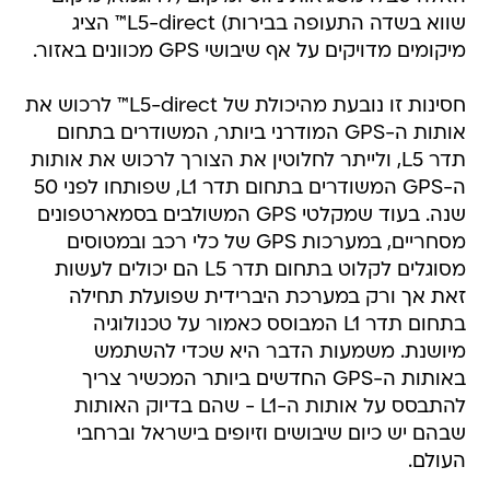
שווא בשדה התעופה בבירות) L5-direct™ הציג
מיקומים מדויקים על אף שיבושי GPS מכוונים באזור.
חסינות זו נובעת מהיכולת של L5-direct™ לרכוש את
אותות ה-GPS המודרני ביותר, המשודרים בתחום
תדר L5, ולייתר לחלוטין את הצורך לרכוש את אותות
ה-GPS המשודרים בתחום תדר L1, שפותחו לפני 50
שנה. בעוד שמקלטי GPS המשולבים בסמארטפונים
מסחריים, במערכות GPS של כלי רכב ובמטוסים
מסוגלים לקלוט בתחום תדר L5 הם יכולים לעשות
זאת אך ורק במערכת היברידית שפועלת תחילה
בתחום תדר L1 המבוסס כאמור על טכנולוגיה
מיושנת. משמעות הדבר היא שכדי להשתמש
באותות ה-GPS החדשים ביותר המכשיר צריך
להתבסס על אותות ה-L1 - שהם בדיוק האותות
שבהם יש כיום שיבושים וזיופים בישראל וברחבי
העולם.