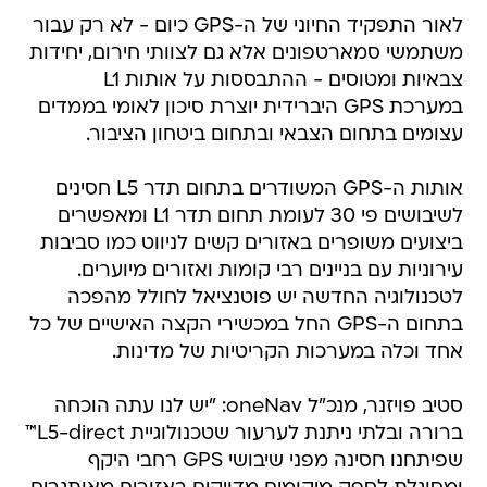
לאור התפקיד החיוני של ה-GPS כיום - לא רק עבור
משתמשי סמארטפונים אלא גם לצוותי חירום, יחידות
צבאיות ומטוסים - ההתבססות על אותות L1
במערכת GPS היברידית יוצרת סיכון לאומי בממדים
עצומים בתחום הצבאי ובתחום ביטחון הציבור.
אותות ה-GPS המשודרים בתחום תדר L5 חסינים
לשיבושים פי 30 לעומת תחום תדר L1 ומאפשרים
ביצועים משופרים באזורים קשים לניווט כמו סביבות
עירוניות עם בניינים רבי קומות ואזורים מיוערים.
לטכנולוגיה החדשה יש פוטנציאל לחולל מהפכה
בתחום ה-GPS החל במכשירי הקצה האישיים של כל
אחד וכלה במערכות הקריטיות של מדינות.
סטיב פויזנר, מנכ"ל oneNav: "יש לנו עתה הוכחה
ברורה ובלתי ניתנת לערעור שטכנולוגיית L5-direct™
שפיתחנו חסינה מפני שיבושי GPS רחבי היקף