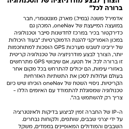
"הצורך לבצע מודרניזציה של הטכנולוגיה
ברורה לכל"
אדמירל משנה (במיל.) מארק מונטגומרי, חבר
במועצה המייעצת של oneNav, המכהן גם
כדירקטור בכיר במרכז לחדשנות סייבר וטכנולוגיה
במכון האמריקני להגנת הדמוקרטיות: "בעוד היכולות
של יריבינו לשבש מערכות GPS הופכות למתוחכמות
יותר, הצורך לבצע מודרניזציה של טכנולוגיה קריטית
זו ברורה לכל. אל תטעו, אם שיבושי GPS מתרחשים
באזורי עימות, הם יכולים להתרחש בכל מקום אחר
בעולם ועלולות לסכן את התשתיות האזרחיות
הקריטיות. ניסויי השטח של oneNav הוכיחו שיש כיום
טכנולוגיה שמסוגלת להתמודד עם האיומים הללו -
צריך רק להשתמש בה".
ה-IP של החברה זמין לביצוע בדיקות ולאינטגרציה
על ידי יצרני שבבים, שותפים, ולקוחות נבחרים.
השבבים והמודולים המאופיינים בממדים, משקל