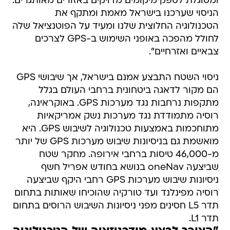
ומסוגלת לספק מיקומים מדויקים באזורים מאותגרים.
הניסוי שערכנו בישראל מאמת ומתקף את
הטכנולוגיה החלוצית שלנו ומעיד על הפוטנציאל שלה
לחולל מהפכה באופני השימוש ב-GPS לצרכים
צבאיים ואזרחיים".
ניסוי השטח התבצע אמנם בישראל, אך שיבושי GPS
הם מקור לדאגה ביטחונית ברחבי העולם בגלל
מתקפות נרחבות נגד מערכות GPS. באוקראינה,
רוסיה מתמודדת נגד מערכות נשק אמריקאיות
מתוחכמות באמצעות טכנולוגיה לשיבוש GPS. היא
מואשמת גם בניסיונות שיבוש מערכות GPS של יותר
מ-46,000 טיסות ברחבי אירופה. מחקר שטח
שביצעה oneNav בנושא בחודש אפריל חשף
ניסיונות שיבוש מערכות GPS רחבי היקף שביצעה
רוסיה מפינלנד ועד טורקיה שהוכיחו שאותות בתחום
תדר L5 חסינים מפני ניסיונות השיבוש הרוסים בתחום
תדר L1.