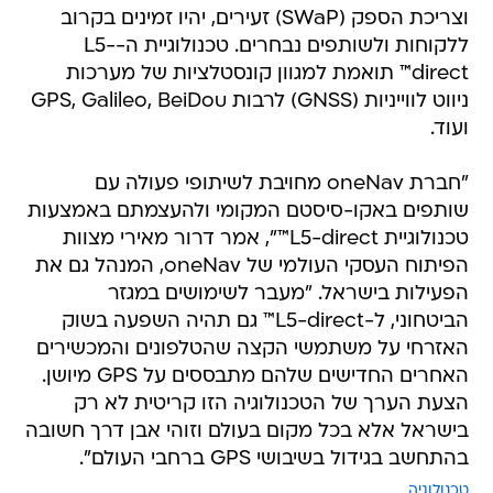
וצריכת הספק (SWaP) זעירים, יהיו זמינים בקרוב
ללקוחות ולשותפים נבחרים. טכנולוגיית ה-L5-
direct™ תואמת למגוון קונסטלציות של מערכות
ניווט לווייניות (GNSS) לרבות GPS, Galileo, BeiDou
ועוד.
"חברת oneNav מחויבת לשיתופי פעולה עם
שותפים באקו-סיסטם המקומי ולהעצמתם באמצעות
טכנולוגיית L5-direct™", אמר דרור מאירי מצוות
הפיתוח העסקי העולמי של oneNav, המנהל גם את
הפעילות בישראל. "מעבר לשימושים במגזר
הביטחוני, ל-L5-direct™ גם תהיה השפעה בשוק
האזרחי על משתמשי הקצה שהטלפונים והמכשירים
האחרים החדישים שלהם מתבססים על GPS מיושן.
הצעת הערך של הטכנולוגיה הזו קריטית לא רק
בישראל אלא בכל מקום בעולם וזוהי אבן דרך חשובה
בהתחשב בגידול בשיבושי GPS ברחבי העולם".
טכנולוגיה