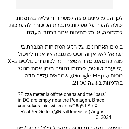
לכן, הם מזמינים פיצה למשרד, והעלייה בהזמנות
יכולה להעיד על פעילות מוגברת הקשורה להיערכות
למלחמה, או כל מתיחות אחר ברחבי העולם.
בימים האחרונים, על רקע המתיחות הגוברת בין
ישראל לאיראן והחשש מתגובה איראנית לחיסול
מנהיג חמאס, מדד הפיצה חזר לכותרות. גולשים ב-X
(לשעבר טוויטר) פרסמו נתונים בזמן אמת מגוגל
מפות (Google Maps), שמראים עלייה חדה
בהזמנות בשעה 21:00.
?Pizza meter is off the charts and the "bars"
in DC are empty near the Pentagon. Brace
yourselves.
pic.twitter.com/C6q5lLSroX
August
— RealBenGeller (@RealBenGeller)
3, 2024
תופעה דומה התרחשה במקביל בליל הכטב"מים