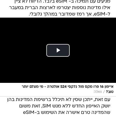
מגיעים עם תמיכה ב- eSIM בלבד. הדיווח לא ציין
אילו מדינות נוספות יצטרפו לארצות הברית במעבר
ל-eSIM, אך רמז שמדובר במהלך גלובלי.
אייפון 16 פרו מקס מול גלקסי S24 אולטרה - מי מצלם יותר
/
טוב?
וואלה
עם זאת, ייתכן שסין לא תיכלל ברשימת המדינות בהן
יושק האייפון החדש ללא מגש SIM, זאת משום
שהמדינה טרם אישרה את השימוש ב-eSIM