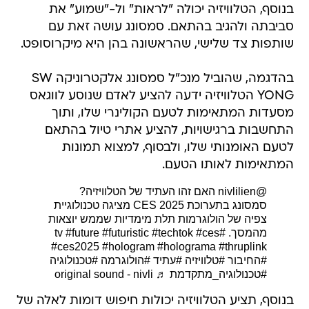
בנוסף, הטלוויזיה יכולה "לראות" ול-"שמוע" את
סביבתה ולהגיב בהתאם. סמסונג עושה זאת עם
שותפות צד שלישי, שהראשונה בהן היא מיקרוסופט.
בהדגמה, שהוביל מנכ"ל סמסונג אלקטרוניקה SW
YONG הטלוויזיה ידעה להציע לאדם שנוסע לווגאס
מסעדות המתאימות לטעם הקולינרי שלו, ותוך
התחשבות ברגישויות, להציע אתרי טיול בהתאם
לטעם האומנותי שלו, ולבסוף, למצוא תמונות
המתאימות לאותו הטעם.
@nivlilien
האם זהו העתיד של הטלוויזיה?
סמסונג בתערוכת CES 2025 מציגה טכנולוגיית
צפיה של הולוגרמות תלת מימדיות שממש יוצאות
מהמסך.
#tv
#ces
#techtok
#futuristic
#future
#ces2025
#hologram
#holograma
#thruplink
#החיבור
#טלוויזיה
#עתיד
#הולוגרמה
#טכנולוגיה
#טכנולוגיה_מתקדמת
♬ original sound - nivli
בנוסף, תציע הטלוויזיה יכולות חיפוש דומות לאלה של