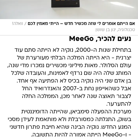
/
אם הייתם אומרים לי שזה מכשיר חדש – הייתי מאמין לכם
וואלה!
טכנולוגיה, ינון בן שושן
נעים להכיר, MeeGo
בתחילת שנות ה-2000, נוקיה לא הייתה סתם עוד
יצרנית - היא הייתה המלכה הבלתי מעורערת של
עולם הסלולר. מאות מיליוני מכשירים נמכרו מדי שנה,
המותג שלה היה שם נרדף לאמינות, והעובדה שלכל
בן אדם שני היה נוקיה בכיס לא הפתיעה אף אחד.
אבל כשהאייפון נחת ב-2007 והאנדרואיד החל
לצבור תאוצה שנה לאחר מכן, הממלכה החלה
להתערער.
מערכת ההפעלה סימביאן, שהייתה הדומיננטית
בשוק, התגלתה כמסורבלת ולא מותאמת לעידן מסכי
המגע החדש. נוקיה הבינה שהיא חייבת פתרון חדשני
- ו-MeeGo הייתה אמורה להיות התשובה.