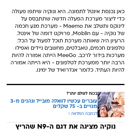
כאן נכנסת אינטל לתמונה. היא ונוקיה שיתפו פעולה
כדי ליצור מערכת הפעלה חדשה שתתבסס על
לינוקס ותשלב את Maemo - מערכת מגע חכמה
של נוקיה - עם Moblin, פרויקט דומה של אינטל.
הרעיון היה שאותה מערכת תוכל לפעול על הכל:
טלפונים חכמים, טאבלטים, מחשבים ניידים ואפילו
מערכות בידור לרכב. MeeGo הייתה אמורה להיות
הרבה יותר ממערכת לטלפונים - היא הייתה אמורה
להיות העתיד. כלומר אנדרואיד של ימינו.
בכוח לשלם יותר?
עוברים עכשיו לוואלה מובייל ונהנים מ-3
מנויים ב- 75 שקלים
לכתבה המלאה
נוקיה מציגה את דגם ה-N9 שהריץ