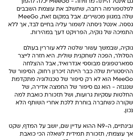
גם אינטל הייתה מרוויחה - MeeGo יכלה להפוך
לפלטפורמה רחבה, שתשלב את עוצמת השבבים
שלה במגוון מכשירים. אבל במקום זאת, MeeGo
גססה. אינטל ניסתה לשמור עליה בחיים לבד, אך ללא
התמיכה של נוקיה, הפרויקט דעך במהירות.
נוקיה, שבמשך עשור שלטה ללא עוררין בעולם
הסלולר, הפכה לשחקנית שולית. היא חזרה לייצר
סמארטפונים מבוססי אנדרואיד, אבל ההצלחה
ההיסטורית שלה כבר הייתה זיכרון רחוק. הסיפור של
MeeGo הוא לא רק סיפור של טכנולוגיה מתקדמת
שנגנזה - הוא גם סיפור של החמצה אדירה, של
החלטות עסקיות גרועות, ושל תזכורת כואבת למה
שקורה כשחברה בוחרת ללכת אחרי השותף הלא
נכון.
ובינתיים, ה-N9 ההוא עדיין שם, יושב על המדף, שקט
אך עוצמתי, תזכורת תמידית לשאלה הכי כואבת