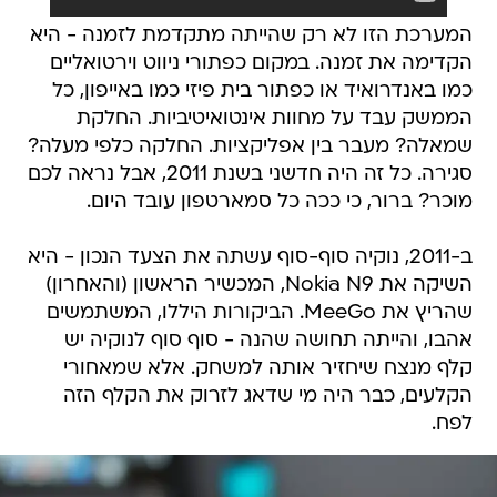
המערכת הזו לא רק שהייתה מתקדמת לזמנה - היא
הקדימה את זמנה. במקום כפתורי ניווט וירטואליים
כמו באנדרואיד או כפתור בית פיזי כמו באייפון, כל
הממשק עבד על מחוות אינטואיטיביות. החלקת
שמאלה? מעבר בין אפליקציות. החלקה כלפי מעלה?
סגירה. כל זה היה חדשני בשנת 2011, אבל נראה לכם
מוכר? ברור, כי ככה כל סמארטפון עובד היום.
ב-2011, נוקיה סוף-סוף עשתה את הצעד הנכון - היא
השיקה את Nokia N9, המכשיר הראשון (והאחרון)
שהריץ את MeeGo. הביקורות היללו, המשתמשים
אהבו, והייתה תחושה שהנה - סוף סוף לנוקיה יש
קלף מנצח שיחזיר אותה למשחק. אלא שמאחורי
הקלעים, כבר היה מי שדאג לזרוק את הקלף הזה
לפח.