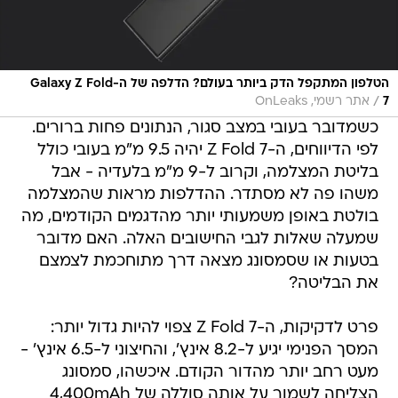
הטלפון המתקפל הדק ביותר בעולם? הדלפה של ה-Galaxy Z Fold
/
7
אתר רשמי, OnLeaks
כשמדובר בעובי במצב סגור, הנתונים פחות ברורים.
לפי הדיווחים, ה-Z Fold 7 יהיה 9.5 מ"מ בעובי כולל
בליטת המצלמה, וקרוב ל-9 מ"מ בלעדיה - אבל
משהו פה לא מסתדר. ההדלפות מראות שהמצלמה
בולטת באופן משמעותי יותר מהדגמים הקודמים, מה
שמעלה שאלות לגבי החישובים האלה. האם מדובר
בטעות או שסמסונג מצאה דרך מתוחכמת לצמצם
את הבליטה?
פרט לדקיקות, ה-Z Fold 7 צפוי להיות גדול יותר:
המסך הפנימי יגיע ל-8.2 אינץ', והחיצוני ל-6.5 אינץ' -
מעט רחב יותר מהדור הקודם. איכשהו, סמסונג
הצליחה לשמור על אותה סוללה של 4,400mAh