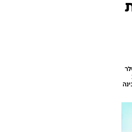
ת
היטלר
נה