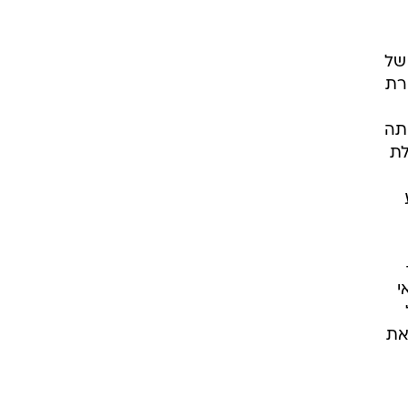
ותית במשרדי הממשלה הפדרלית, עסקה משמעותית שהייתה אמורה לכלול את xAI של
רת
Goog. חברת xAI כבר הייתה
לת
ע
י
ל
 את