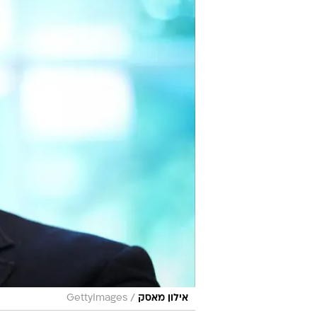
/
אילון מאסק
GettyImages