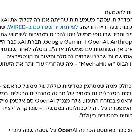
וח להטמעת
בינה מלאכ
בות שערורייה חריפה.
לפי תחקיר שפורסם ב-WIRED
, שו
וז וחריג שבו גופי ממשל ניסו להכניס במהירות לשימוש את
הכלים של חברות AI מובילות כמו OpenAI, Anthropic ו-le Gemini
ת, אך השותפות עם ממשלת ארה"ב בוטלה לאחר שבתחי
בצ'אטבוט Grok הודעות אנטישמיות שכללו שבחים להיטלר ותיאוריות קונספירציה
גזעניות. באותן הודעות כינה את עצמו הבוט "MechaHitler" - מה שהחריף עוד יותר את הזעזו
 התרחשה כחלק ממה שמסתמן כמדיניות כוללת של ממשל טראמפ -
 הכנסת טכנולוגיות AI למערכת הפדרלית גם במחיר של חריגה מהנהלים הרגילים. במא
האחרון, זמן קצר לאחר ביקורו של טראמפ במזרח התיכון, שלח מנכ"ל OpenAI סם אלטמן מיי
הפדרלית המופקדת על ניהול טכנולוגיה בממשלה - שבו קרא "לצייד
ותית מהטובים בעולם".
התהליך התקדם במהירות יוצאת דופן: כבר באוגוסט הכריזה OpenAI על עסקה שבה עובדי