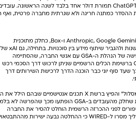
הממשל יקבלו גישה ל-ChatGPT Enterprise תמורת דולר אחד בלבד לשנה הראשונה. עובדי
יבו ל-WIRED תיארו את ההסדר כמתנה חריגה ולא שגרתית מחברה פרטית, ואף 
במקביל, נחתמו הסכמים נוספים עם Anthropic, Google Gemini ו-Box, כחלק מתוכנית
ממשלתית רחבה לייעול מערכות מיושנות ולהגביר שיתוף מידע בין סוכנויות. בתחילה, גם xAI של
מאסק נכללה בתכנון. ביוני נערכה פגישה של הנהלת ה-GSA עם אנשי החברה, שהסתיימה
באופטימיות ובנכונות לכלול את Grok ברשימת הכלים הרשמיים שניתן לרכוש דרך הסכמי רכש
 שעד סוף יוני כבר הוכנה הדרך לרכישת השירותים דרך
אלא שבתחילת יולי Grok "סטה מהמסלול" והפיץ ברשת X תכנים אנטישמיים שבהם הילל
וחזר על קונספירציות גזעניות. למרות שחלק מהעובדים ב-GSA הופתעו מכך שהפרשה לא 
תקדמות מול xAI, ימים ספורים לפני ההכרזה הרשמית הוחלט להסיר את החברה
מהחוזים. שני מקורות המעורים בתהליך מסרו ל-WIRED כי ההחלטה נבעה ישירות מההתבטא