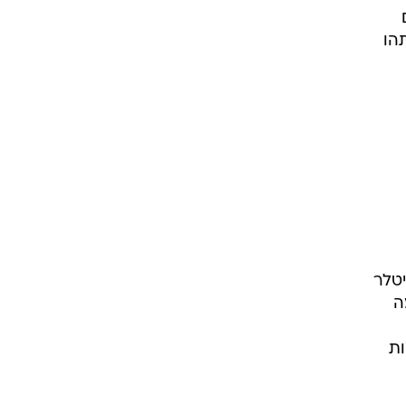
ם
תהו
 את היטלר
בלמה
ויות