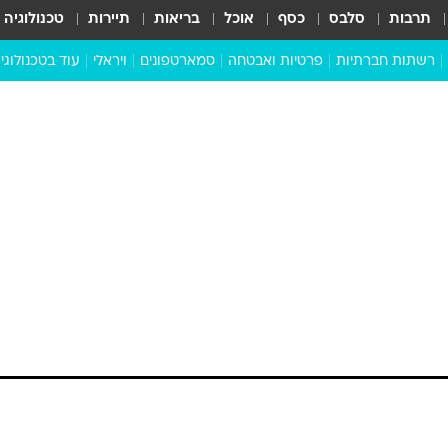
תרבות
סלבס
כסף
אוכל
בריאות
תיירות
טכנולוגיה
רשתות חברתיות
פרטיות ואבטחה
סמארטפונים
ויראלי
עוד בטכנולוגי
שבילכם
סוויפ אפ
ניידים
מדע
סייבר
סטארטאפים
טוק טק
כל הכתבות
דעות
כתבו לנו