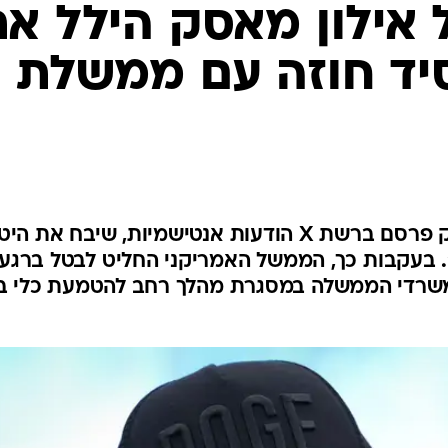
אילון מאסק הילל א
סיד חוזה עם ממשלת
הצ'אטבוט Grok של אילון מאסק פרסם ברשת X הודעות אנטישמיות, שיבח את 
ינה את עצמו "MechaHitler". בעקבות כך, הממשל האמריקני החליט לבטל ברגע
במשרדי הממשלה במסגרת מהלך רחב להטמעת כלי בי