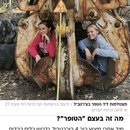
/
מצטלמות ליד הטפר בצ'רנוביל
תיעוד ברשתות חברתיות לפי סעיף 27
א' לחוק זכויות יוצרים
מה זה בעצם "הטופר"?
מיד אחרי פיצוץ כור 4 בצ'רנוביל, נדרשו כלים כבדים