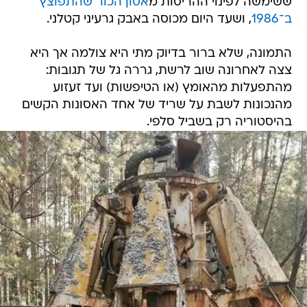
ששימשה לפינוי ההריסות מ
אסון הכור שהתפוצץ
ב־1986
, ושעד היום מכוסה באבק גרעיני קטלני.
התמונה, שלא ברור בדיוק מתי היא צולמה אך היא
צצה לאחרונה שוב לרשת, גררה גל של תגובות:
מהתפעלות מהאומץ (או הטיפשות) ועד זעזוע
מהנכונות לשבת על שריד של אחד האסונות הקשים
בהיסטוריה רק בשביל סלפי.