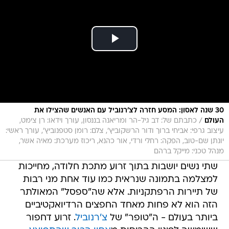
30 שנה לאסון: המסע חזרה לצ'רנוביל עם האנשים שהצילו את
/
העולם
כתבתם של: דב גיל-הר ומריאנה בננסון, עורך וידאו: רן צימט,
עיצוב גרפי: אביחי ברוך ודור הרשקוביץ', צלם: רומן סטפנוביץ', עורך ראשי:
יונתן שם-טוב, הפקה: רחלי ורדי, אור כהנא, ריכוז מערכת: מאיה אשר,
מנהל טכני: מייקל ברהם
שתי נשים יושבות בתוך זרוע מתכת חלודה, מחייכות
למצלמה בתמונה שנראית כמו עוד אחת מני רבות
של תיירות הרפתקניות. אלא שה"ספסל" המאולתר
הזה הוא לא פחות מאחד החפצים הרדיואקטיביים
ביותר בעולם - ה"טופר" של
צ'רנוביל
. זרוע דחפור