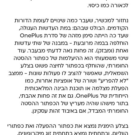
לכאורה כמו כיסוי.
נחזור למכשיר, שעבר כמה שינויים לעומת הדורות
הקודמים. הבולט שבהם: במת העדשות העגולה,
שעד כה הייתה סימן מזהה של סדרת OnePlus
הוחלפה בבמה מרובעת - במבנה של שתי עדשות
ואחת (ומבזק). זה פחות נאה לדעתי מבעבר. עוד
שינוי משמעותי הוא ההיעלמות של כפתור ההסטה
החומרתי, שהוחלף בכפתור לחיצה פשוט בצלע
השמאלית, שאפשר להציב לו פעולות שונות - ממצב
"לא להפריע" ושורה של אופציות אחרות, כמו
הפעלת מצלמה או תוכנת הבינה המלאכותית
הייחודית של OnePlus. גם את זה פחות אהבתי,
בתור מישהו שהיה מעריץ של הכפתור ההסטה
החומרתי המבדל, אם באיבוד זהות עסקינן.
בצלע הימנית נמצא את כפתור ההפעלה ואת כפתורי
הווליום, ובתחתית נמצא בתחתית זוג מיקרופונים,