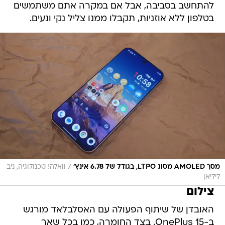
להתחשב בסביבה, אבל אם במקרה אתם משתמשים
בטלפון ללא אוזניות, תקבלו ממנו צליל נקי ונעים.
/
מסך AMOLED מסוג LTPO, בגודל של 6.78 אינץ'
וואלה! טכנולוגיה, ניב
ליליאן
צילום
האובדן של שיתוף הפעולה עם האסלבלאד מורגש
ב-OnePlus 15. בצד החומרה, כמו בכל שאר