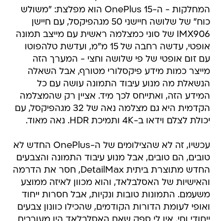
המחלקות - ה-OnePlus 15 הוא מפלצת: "משולש
כוח" של שלושה חיישני 50 מגהפיקסל, עם חיישן
IMX906 של סוני כמצלמה ראשית עם מייצב תמונה
אופטי, עדשה רחבה של 15 מ"מ, ועדשת טלהפוטו
עם זום אופטי של פי שלושה וחצי - המערך הזה
מייצר כמות מידע פיקסלורי מטורף, אבל השאלה
הנשאלת מה מנוע עיבוד התמונה עושה עם כל
המידע הזה, ואתייחס לכך מיד. אציין רק שהמצלמה
הקדמית היא גם מצלמה נאה של 32 מגהפיקסל, עם
יכולת לצלם וידאו ב-4K ותמיכת HDR. נאה מאוד.
עכשיו, זה לא שהצילומים של ה-OnePlus החדש לא
טובים, הם טובים, אבל מנוע עיבוד התמונה והצבעים
החדש מתוצרת ביתית DetailMax, חסר את הדרמה
והאישיות של האסלבלאד, והוא מכוון לאיזה ממוצע
משעמם. התמונות טובות ונקיות, אבל חסרות ייחוד
ואופי לעומת הדורות הקודמים, שהכילו כוונון צבעים
ייחודי וחי. אין לי ספק שאם האסלבלאד היו מעורבים