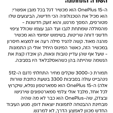
השורה התחתונה
ה-OnePlus 15 הוא מכשיר דגל בכל מובן אפשרי:
הוא מכיל את הטכנולוגיה הכי חדישה, הביצועים שלו
מטורפים, המסך מרגש, והוא זועק חדשנות -
מהסוללה שמתחת לגבו ועד הגב עצמו שכולל ציפוי
חדשני דוחה שריטות. בשימוש יומיומי הוא מכשיר
מהנה מאוד. קשה להגיד מילה רעה או למצוא חיסרון
במכשיר הזה, כאשר המינוס היחיד אולי הן התמונות
- שעל אף שהן עדיין טובות ונאות, הן איבדו קצת את
הנשמה שהייתה בהן כשהאסלבלאד היו בסביבה.
תמורת כ-3000 שקלים מחיר התחלתי (דגם ה-512
גיגהבייט עולה בסביבות 3300 בשעת כתיבת שורות
אלה) ה-OnePlus 15 הוא סמארטפון נפלא, שיקרוץ
לכל אחד, מלבד אולי צלמי סמארטפונים שירגישו
ובצדק, שה-OnePlus הוא כבר לא מה שהיה
מבחינת ההבטחה לתמונות יוצאות דופן. מנוע העיבוד
החדש מכוון לאמצע הדרך, לא למרגש.