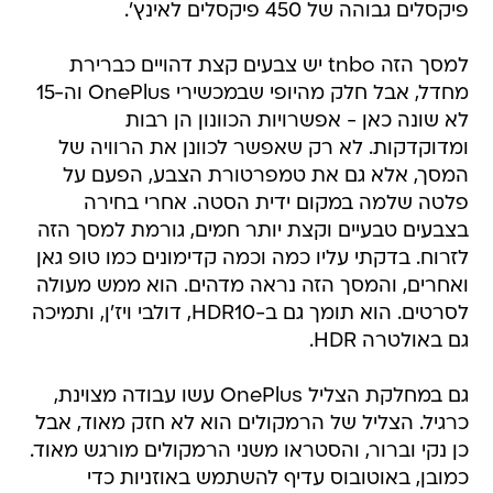
פיקסלים גבוהה של 450 פיקסלים לאינץ'.
למסך הזה tnbo יש צבעים קצת דהויים כברירת
מחדל, אבל חלק מהיופי שבמכשירי OnePlus וה-15
לא שונה כאן - אפשרויות הכוונון הן רבות
ומדוקדקות. לא רק שאפשר לכוונן את הרוויה של
המסך, אלא גם את טמפרטורת הצבע, הפעם על
פלטה שלמה במקום ידית הסטה. אחרי בחירה
בצבעים טבעיים וקצת יותר חמים, גורמת למסך הזה
לזרוח. בדקתי עליו כמה וכמה קדימונים כמו טופ גאן
ואחרים, והמסך הזה נראה מדהים. הוא ממש מעולה
לסרטים. הוא תומך גם ב-HDR10, דולבי ויז'ן, ותמיכה
גם באולטרה HDR.
גם במחלקת הצליל OnePlus עשו עבודה מצוינת,
כרגיל. הצליל של הרמקולים הוא לא חזק מאוד, אבל
כן נקי וברור, והסטראו משני הרמקולים מורגש מאוד.
כמובן, באוטובוס עדיף להשתמש באוזניות כדי