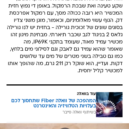
שקע טעינה ואת שבכת הרמקול. באופן די נפוץ חזית
המכשיר היא רובה ככולה מסך, עם רמקול אפרכסת
דק. הגוף עשוי מאלומיניום, וכאמור, מוגן משני צדיו
בסוגים שונים של זכוכית גורילה - בחזית יש לנו גורילה
גלאס 2 בניגוד לגב שכבר תיארתי. מבחינת מיגון זהו
מכשיר עמיד מאוד, שעומד בתקני IP69K, מה
שאומר שהוא עמיד גם לאבק וגם לסילוני מים בלחץ,
כמו גם טבילה בשני מטרים של מים עד שלושים
דקות. ועדיין, הוא שוקל רק 211 גרם, מה שהופך אותו
למכשיר קליל יחסית.
עוד בוואלה
המהפכה של וואלה Fiber שתחסוך לכם
בעלויות הטלוויזיה והאינטרנט
בשיתוף וואלה פייבר