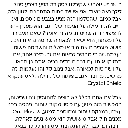
ה-OnePlus 15 שקיבלנו לסקירה הגיע בצבע סגול
לילך נאה מאוד. אני אישית פחות התחברתי לגוון הזה,
אבל כמובן שהטלפון הזה מגיע בצבעים נוספים. ואני
חייב להגיד מילה על הגימור של הגב והוא מעניין - יש
לו ציפוי דוחה שריטות. מה זה אומר? שאם תעבירו
עליו מפתח, הוא ישאיר לכאורה שריטה נראית ואז...
פשוט מעבירים את היד או מטלית והשריטה פשוט
נעלמת. זה די מרהיב לראות את זה. מצד אחד, אם
תחזיקו אותו עם דברים חדים בכיס, אתם כן תראו
עליו שריטות לכאורה, אבל ניגוב קל והן נעלמות. זה
מרשים. מדובר אגב בפיתוח של גורילה גלאס שנקרא
Crystal Shield.
אבל אם אתם בכלל לא רוצים להתעסק עם שריטות,
המכשיר הזה מגיע עם כיסוי מקורי שחור יפהפה בפני
עצמו, במרקם שחור ומחוספס למגע, ש-OnePlus
מכנים חול, אבל מישושית הוא ממש נעים לאחיזה.
הרבה זמן כבר לא התלהבתי ממשהו כל כך בנאלי