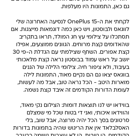
גם כאן, התמונות היו מעלפות.
לקחתי את ה-OnePlus 15 לנסיעה האחרונה שלי
לווגאס ולבוסטון, ויש כאן כמה דוגמאות מייצגות. אם
תסתכלו על צילומי עץ חג המולד, תראו בתקריב
שהאדומים קצת מרוחים. הגוונים ממוצעים, אפילו
קצת אפורים. השחף שצילמתי עם הגדלת ה-פי 30
יושב על ראש עמוד בבוסטון נראה קצת מלאכותי
בעיבוד, ולא ציפור חיה. צילומי הלילה של הגנים
בווגאס יצאו גם הם נקיים מאוד, התמונות לילה
מוארות היטב - הכל נראה טוב, אבל מה לעשות,
לעומת הדורות הקודמים זה איבד קצת נשמה.
בווידאו יש לנו תוצאות דומות: הצילום נקי מאוד,
והווידאו איכותי, ואני די בטוח שכל מי שמצלם
סרטונים בסך הכל יהיה מרוצה, אבל שוב, בלי
האסלבלאד אין את הריגוש שהיה בתמונות בדורות
הקודמים. הן טובות, הן לא עוצרות נשימה כבעבר.