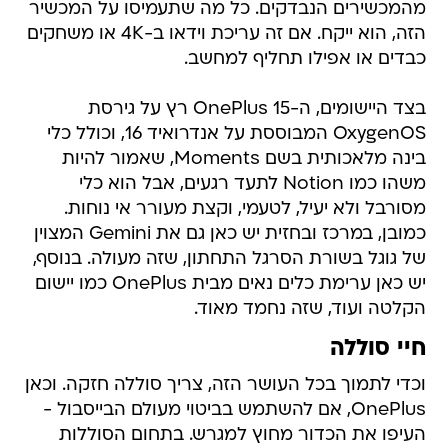
מהמכשירים הנבדקים. כל מה שתעמיסו על המכשיר
הזה, הוא ייקח. אם זה עריכת וידאו ב-4K או משחקים
כבדים או אפילו תחליף למחשב.
בצד היישומים, ה-OnePlus 15 רץ על גירסת
OxygenOS המבוססת על אנדרואיד 16, וכולל כלי
בינה מלאכותית בשם Moments, שאמור להיות
משהו כמו Notion לתעד רגעים, אבל הוא כלי
מסורבל ולא יעיל, לטעמי, וקצת מעורר אי נוחות.
כמובן, במרכז ובחזית יש כאן גם את Gemini המצוין
של גוגל בשורת הסרגל התחתון, שזה מעולה. בנוסף,
יש כאן ערימת כלים נאים מבית OnePlus כמו יישום
הקלטה ועוד, שזה נחמד מאוד.
חיי סוללה
וכדי לתמוך בכל העושר הזה, צריך סוללה חזקה. וכאן
OnePlus, אם להשתמש בביטוי מעולם הבייסבול -
העיפו את הכדור מחוץ למגרש. בתחום הסוללות