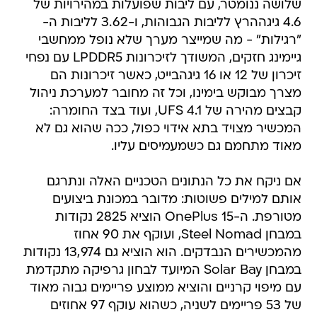
שלושה ננומטר, עם ליבות שפועלות במהירויות של
4.6 גיגההרץ לליבות הגבוהות, ו-3.62 לליבות ה-
"רגילות" - מה שמייצר מערך שלא נופל ממחשבי
גיימינג חזקים, המשודך לזיכרונות LPDDR5 עם נפחי
זיכרון של 12 או 16 גיגהבייט, כאשר זיכרונות הם
מצרך מבוקש בימינו, וכל זה מחובר למערכת ניהול
קבצים מהירה של UFS 4.1, ועוד בצד החומרה:
המכשיר מצויד בתא אידוי כפול, ככה שהוא גם לא
מאוד מתחמם גם כשמעמיסים עליו.
אם ניקח את כל הנתונים הטכניים האלה ונתרגם
אותם למילים פשוטות: מדובר במכונת ביצועים
מטורפת. ה-OnePlus 15 הוציא 2825 נקודות
במבחן Steel Nomad, ועוקף את 90 אחוז
מהמכשירים הנבדקים. הוא הוציא גם 13,974 נקודות
במבחן Solar Bay המיועד לבחון גרפיקה מתקדמת
עם מיפוי קרניים והוציא ממוצע פריימים גבוה מאוד
של 53 פריימים לשניה, כשהוא עוקף 97 אחוזים