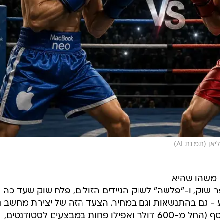
אן (תמונת AI)
 משהו שהיא
שוק, ו-"פלשה" לשוק הניידים הזולים, פלח שוק שעד כה ה
 גם בהתנשאות וגם במחיר. הצעד הזה של יצירת מחשב ני
זול אבל איכותי ועם תמורה טובה לכסף (החל מ-600 דולר ואפילו פחות במבצעים לסטודנטים,