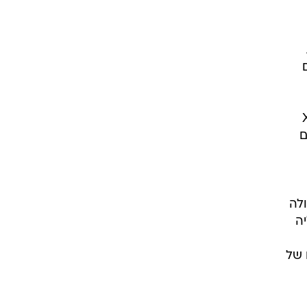
2,50 שקלים
רה הנמוכה של מעבדי Snapdragon X ולא סדרת ה-X
ים
לה
ליה
 של