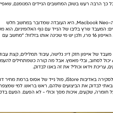
קלים), עשה כל כך הרבה רעש בשוק המחשבים הניידים המנומנם, שאפיל
אבל הטענה העיקרית שעלתה כנגד ה-Macbook Neo, היא העובדה שמדובר במחשב חלש
יים: המעבד שרץ בליבו של הנייד עם גוף האלומיניום, הוא מ
ה-A18 Pro אותו המעבד שמריץ את האייפון 16 פרו, ולכן יש מי שכינה אותו בזלזול: "מחשב עם
 מעבד של אייפון חזק דיו: גלישה, עיבוד תמלילים, קצת עבו
על גיליונות נתונים - את זה גם ה-A18 יכול לסחוב, ובלי מאמץ. אבל מה קורה כשמתחילים להע
, עריכת וידאו וכולי? את זה באנו לבדוק.
לקחתי Macbook Neo שנמסר לנו לסקירה באדיבות iStore, מול נייד של אסוס ברמת מח
ובאתי לבדוק את הביצועים שלהם, ראש בראש. למי שמצפה
 חומרה, שקעים, איכות מסך וכולי - לא הפעם. הפעם בדק