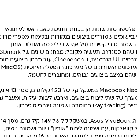
ן פלטפורמות שונות הן בכנות, חתיכת כאב ראש לעיתונאי
ביישומים שמודדים ביצועים בנקודות ובכימות מספרי מדויק
שמות סובייקטיבית (על אף שיש לי כמה ואחלוק אותן
כיום בבעלות חברת המדידות והסטנדרטים UL הגרמנית, ו-Cinebench, עוד מבחן ביצועים 
וותיק. שני המחשבים עודכנו עם כל העדכונים האחרונים של מערכת ההפעלה היחסית (MacOS
בפינה הכחולה, במארז בצבע לימון, Macbook Neo במשקל קל של 1.23 ק
שש ליבות במערך של שתי ליבות ביצועים, וארבע ליבות יעילות, ומעבד ג
יט זיכרון.
בפינה האדומה, במארז בצבע פלטינה, Asus VivoBook, במשקל קל של 1.49 קילוגרם, מסך 14
', עם מעבד Snapdragon X של קוואלקום, עם שמונה ליבות "אוריון" שוות ושמונה נימים,
ומעבד גרפי Aderno X1-45, עם 45 ליבות ושמונה נימים. למחשב האסוס יש 16 גיגהבייט זיכרון,