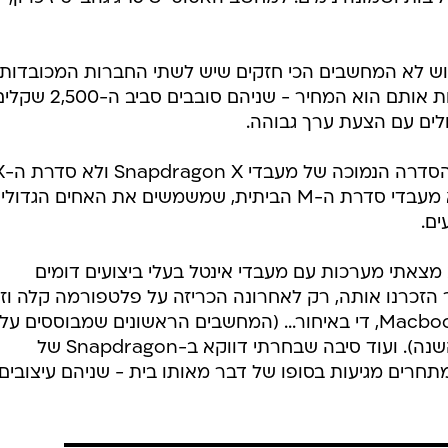
רוש לא המחשבים הכי חזקים שיש לשתי החברות המכובדות
להציע. השדה הרלוונטי שבאנו להשוות אותם הוא המחיר - שניהם סובבים סביב ה-0
ולים עם הצעת ערך גבוהה.
במקרה של מעבד הסנאפדרגון - זו הסד
Elite הגבוהה. וגם אצל אפל, אלה לא מעבדי סדרת ה-M הביתית, שמשמשים את האחים הגדול
מצאתי מערכות עם מעבדי אינטל בעלי ביצועים דומים
 הזכרנו אותה, רק לאחרונה הכריזה על פלטפורמה קלה וזו
בשם Wildcat, שתתחרה ב-Macbook Neo, די באיחור... (המחשבים הראשונים שמבוססים ע
יצאו לשוק רק במחצית השנייה של השנה). ועוד סיבה שבחרתי דווקא ב-Snapdragon של
חרים מגיעות בסופו של דבר מאותו בית - שניהם עיצובים