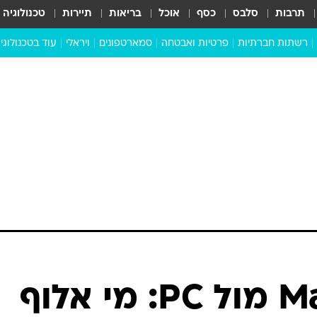
תרבות
סלבס
כסף
אוכל
בריאות
תיירות
טכנולוגיה
רשתות חברתיות
פרטיות ואבטחה
סמארטפונים
ויראלי
עוד בטכנולוגי
שבילכם
סוויפ אפ
ניידים
מדע
סייבר
סטארטאפים
טוק טק
כל הכתבות
דעות
כתבו לנו
Macbook Neo מול PC: מי אלוף