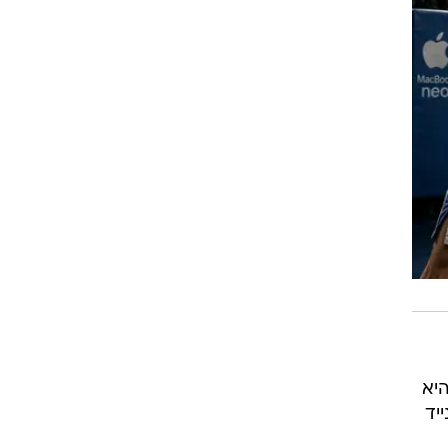
יא
יד