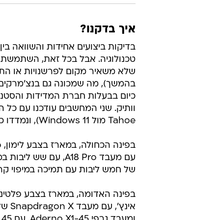
איך בדקנו?
בדיקות ביצועים אחידות והשוואה בי
טכנולוגיה. אבל בכל זאת, השתמשתי 
שלא משאיר מקום לפרשנויות או התר
Tahoe מול Windows 11), ונמדדו כשהם במצב ביצועים גבוהים, ומחוברים לחשמל.
עם מעבד A18 Pro, עם 
של חמש ליבות עם תמיכה במיפוי קרניים (ray tracing) בחומרה ושמונה גיגהבי
אינץ