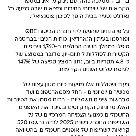
ברחבי הממלכה כולה, עם זינוק מדאיג במספר
הקריאות של שירותי החירום ומציאות שבה כמעט כל
גאדג'ט נטעיר בבית הופך לסיכון פוטנציאלי.
על פי נתונים שהגיעו לידי חברת הביטוח QBE
ופורסמו בעיתון הגארדיאן, כוחות הכיבוי בבריטניה
טיפלו במהלך השנה החולפת ב-1,760 שריפות
הקשורות לסוללות ליתיום-יון. מדובר בממוצע של
כ-4.8 תקריות ביום, נתון המציג קפיצה של 147%
לעומת שלוש השנים הקודמות.
בעוד שסוללות אלו מניעות כיום מגוון עצום של
מכשירים יומיומיים - החל מסמארטפונים ועד
מברשות שיניים חשמליות - הדוח מסמן את הסיגריות
האלקטרוניות, הקורקינטים ובעיקר את האופניים
החשמליים כמנועי הצמיחה המרכזיים של גל
השריפות הנוכחי. בשנת 2025 לבדה נרשמו 520
קריאות לשריפות של אופניים חשמליים, בהשוואה