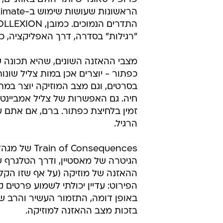
שבכות מיקרופונים עדינות ועור סינתטי שנראה כמו אמיתי
איכות צליל וביטול רעשים
פרופיל סאונד שיותר הולם באוזניים,
"רגילות" בסדרה, דרך האפליקציה, כמו ז
מצבי ההאזנה השונים, שהיא תכונה ש
כפתור - יוצרים אכן במות צליל שונ
בסרטים, וגם מצב המוזיקה יוצר במת
חיה. גם האפשרות של צליל אמביינטי
זמין בלחיצת כפתור. ברם, אם אתם עדי