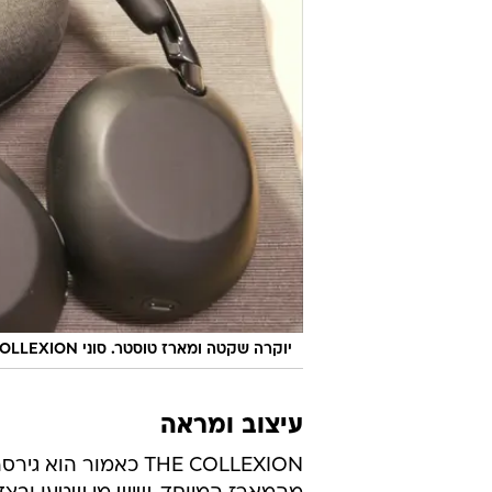
פחם, והעיצוב החיצוני, על אף שהוא 
(גם במחיר, ראו בסיכום). ביליתי אי