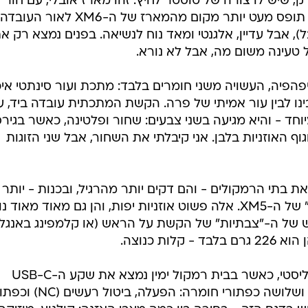
/
מערכת וואלה, ניב ליליאן
ר הוא גירסה מעודנת יותר של האוזניות האחרונות בסדרה. נתחיל בכלל
, שיש לו צורה של טוסטר לחיץ: זהו מארז אובלי, עם חור
באמצעו שמשמש כידית נשיאה. הוא תופס מעט יותר מקום מהמארז של ה-XM6 לאור העובדה
, אבל עדיין, אלגנטי ומאד נוח לנשיאה. בפנים נמצא רק א
היא יצירה יפהפיה, העשויה משני חומרים בלבד: מתכת ועור סינתטי איכ
נו לבין עור אמיתי של פרה. הקשת המתכתית עובדה ביד, ע
וחד - והיא מגיעה בשני צבעים: שחור ופלטינה, כאשר בגיר
האוזניות בלבן. אני קיבלתי את השחור, אבל שני הזוגות