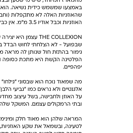
יוקרה שקטה ומארז טוסטר. סוני THE COLLEXION
עיצוב ומראה
THE COLLEXION כאמו
מהמארז המיוחד, שיש מי שטען ובצדק
שהאוזניות האלה לא מתקפלות (וחבל)
האוזניות וכבל אודיו 3.5 מ"מ. אין כבל טעינה משום מה, אבל לא נורא.
THE COLLEXION עצמן 
שבפועל - לא הצלחתי לחוש הבדל בי
גימור בהתזת חול שנותן לה מראה מי
הפלטינה הקשת היא מתכת כסופה וגוף 
יפהפיים.