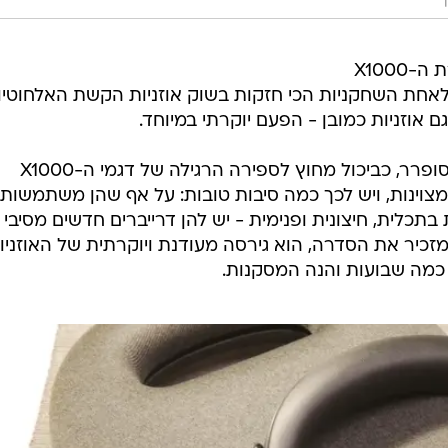
סוני מציינת השנה בדיוק עשור לסדרת ה-X1000
לאחת השחקניות הכי חזקות בשוק אוזניות הקשת האלחוטיו
גם אוזניות כמובן - הפעם יוקרתי במיוחד.
THE COLLEXION הוא דגם בלתי מסופרר, כביכול מחוץ לספירה הרגילה של דגמי ה-X1000
חרון בהם היה כמובן ה-XM6 המצוינות, ויש לכך כמה סיבות טובות: על אף שהן משתמשות
בתכלית, חיצונית ופנימית - יש להן דרייברים חדשים מסיבי