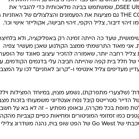
/
. THE COLLEXION
מערכת וואלה, ניב ליליאן
 גם בצד הבאסים. אם כבר הזכרנו באסים, אלה האוזניות
הראשונות שעושות שימוש ב-DSEE Ultimate, שמשתמש בבינה מלאכותית כדי להגביר את
התדרים הנמוכים. כמובן, THE COLLEXION גם מציעות את הפעמונים והצלצולים של האוזניות
יהוי דיבור, צליל היקפי, זיהוי חבישה, אקולייזר אישי וכו'.
ימושית, שעד כה הייתה זמינה רק באפליקציה, ולא בלחיצת
ות. אני מאוד התרשמתי ממצב הקולנוע שאכן מעשיר צפיה
 צליל רחבה יותר, שאמורה להזכיר עיצוב סאונד של הופעה
 של חלל בית קפה שהייתה חביבה עלי בדגמים הקודמים, עכ
ין מעדיפים צליל אינטימי ו-"קרוב לאוזניים" לכו על המצב