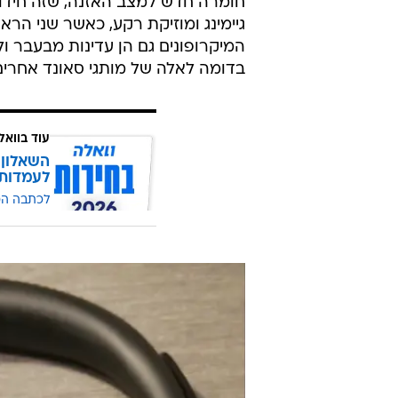
מה שמאוד נוכח הוא שבסוני "גילחו" 
על האוזן ולחבישה, בשל עיצוב מחד
ובתי הרמקולים עצמם. המשקל שלהן הוא 226 גרם בלבד - קלו
חומרה חדש למצב האזנה, שזה חידוש 
המיקרופונים גם הן עדינות מבעבר ול
בדומה לאלה של מותגי סאונד אחרים
עוד בוואל
השאלון 
לעמדות
לכתבה ה