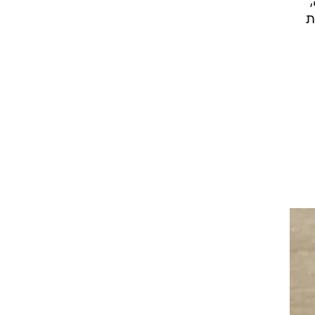
ד נוחות
ת),
ים (NC) וכפתור
ת (upmix). שבכות