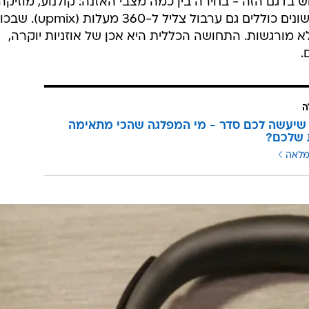
את בתי הרמקולים - והם דקים יותר מהרגיל, ובכנות - יותר
אלגנטיים ולא נראים כמו "גביעי הלבן" של ה-XM5. אלה פשוט אוזניות יפות, והן גם מאוד מאו
ש של ה-"צבתיות" של הקשת על הראש (או קלמפינג באנגלי
ת כנוצה.
המראה שלהן הוא מאוד חלק ומינימליסטי, כאשר בבית רמקול ימין נמצא את שקע ה-USB-C
לטעינה, ובשמאל את שקע האוזניות, ושלושה כפתורי חומרה: הפעלה, ביטול רעש
בדגם הזה - בחירה בין כמה מצבי האזנה: קולנוע, מוזיקה,
גיימינג ומוזיקת רקע, כאשר שני הראשונים כוללים גם ערבול צליל ל-360 מעלו
א מורגשות. התחושה הכללית היא אכן של אוזניות יוקרה,
.
ה
שיעשה לכם סדר - מי המפלגה שהכי מתאימה
 שלכם?
מלאה