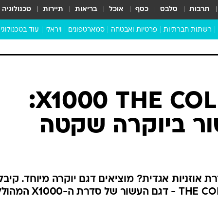
תרבות
סלבס
כסף
אוכל
בריאות
תיירות
טכנולוגיה
רשתות חברתיות
פרטיות ואבטחה
סמארטפונים
ויראלי
עוד בטכנולוגי
שבילכם
סוויפ אפ
ניידים
מדע
סייבר
סטארטאפים
טוק טק
כל הכתבות
דעות
כתבו לנו
סוני X1000 THE COLLEXION: