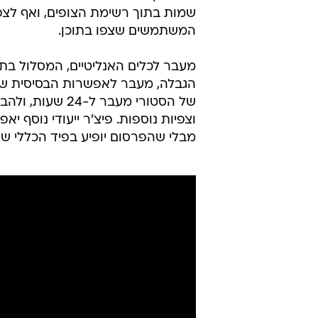
לייצר אפיקי הכנסה קבועים ורחבים
החדשות, שנקראות פייסבוק פלוס, אינס
אפשרויות התאמה אישית וכלים מתקד
הרגיל.
על פי דיווח באתר
TechCrunch
, המ
של 3.99 דולרים בחודש לכל 
משלמים מתמקדת בשדרוג משמעותי של 
יוכלו לקבל נתונים מצטברים על כמ
שמות בתוך רשימת הצופים, ואף לצפ
המשתמשים שצפו בתוכן.
מעבר לכלים האנליטיים, המסלול ב
הגבלה, מעבר לאפשרות הבסיסית של 
של הסטורי מעבר
וצפיות נוספות. פיצ'ר ייעודי נוסף י
מבלי שהפרסום יופיע בפיד הכללי של