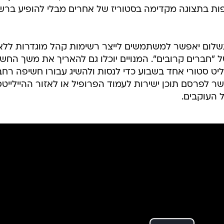
 ישירות ממיליארדי המשתמשים שלה ברחבי העולם. החבילו
טגרם פלוס ווואטסאפ פלוס, יציעו פיצ'רים ייחודיים,
מים לניהול תוכן שלא יהיו נגישים למשתמשים במסלול החי
נויים החדשים של פייסבוק פלוס ואינסטגרם פלוס יושקו בע
פלטפורמה בנפרד. התמורה העיקרית שמציעה החברה למשתמשי
חוויית השימוש בסטוריז. בין היתר, מנויי אינסטגרם פלו
ות האנשים שצפו בסטורי שלהם פעם נוספת, לחפש באופן פע
ות בתצוגה מקדימה בסטוריז של אחרים מבלי להופיע ברש
תשלום יאפשר למשתמשים לייצר רשימות קהל מוגדרות ללא
"חברים קרובים". המנויים יוכלו גם להאריך את משך החש
 ל-24 שעות, ולהבליט סטורי אחד בשבוע כדי לנסות ולהשיג עבורו חשיפה רח
אפשר לפרסם תוכן ישירות לעמוד הפרופיל או לאזור ההיילייטס
 העוקבים.