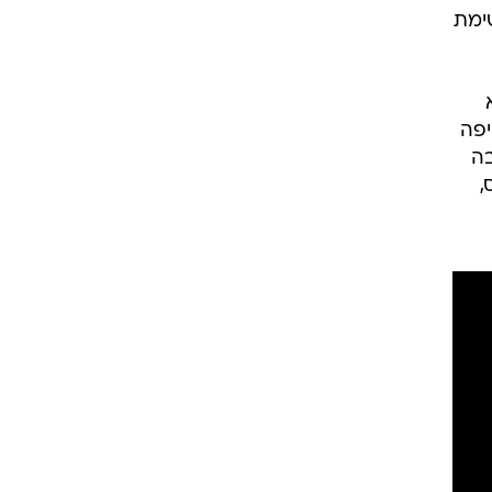
ת
נמי
לות
ם
ס
יל
ימת
יפה
בה
,