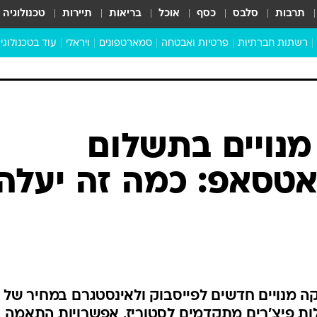
תרבות
סלבס
כסף
אוכל
בריאות
תיירות
טכנולוגיה
רשתות חברתיות
פרטיות ואבטחה
סמארטפונים
ויראלי
עוד בטכנולוגי
שבילכם
סוויפ אפ
ניידים
מדע
סייבר
סטארטאפים
טוק טק
כל הכתבות
דעות
כתבו לנו
נויים בתשלום