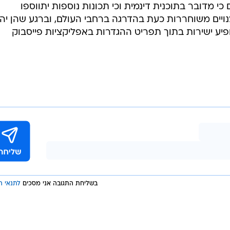
ה
ת כוללות שורה של כלים קוסמטיים לעיצוב החשבון. אלו כולל
לב" בתגובות לסטוריז, אפשרות לשנות את אייקון האפליקצי
ים מותאמים אישית באזור הביו, ואפשרות לנעיצת פוסטים
ת של פייסבוק פלוס צפויה להציע יכולות דומות.
 המלאה עבור כל אחד ממסלולי המנויים, אך היא צפויה
 מדובר בתוכנית דינמית וכי תכונות נוספות יתווספו
ויים משוחררות כעת בהדרגה ברחבי העולם, וברגע שהן יהי
יע ישירות בתוך תפריט ההגדרות באפליקציות פייסבוק