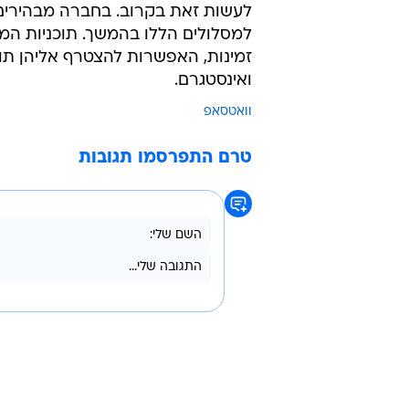
/
סוויפ אפ עונה שלישית פרק 3
מערכת וואל
לצד השינויים בניהול התוכן, החבילו
גישה לאנימציות מיוחדות של "סופר 
במסך הבית של המכשיר, שימוש בגופנ
נוספים בראש הפרופיל. חבילת התכונו
מטא טרם שחררה את רשימת התכונות
לעשות זאת בקרוב. בחברה מבהירים כי
למסלולים הללו בהמשך. תוכניות המנ
זמינות, האפשרות להצטרף אליהן תופ
ואינסטגרם.
וואטסאפ
טרם התפרסמו תגובות