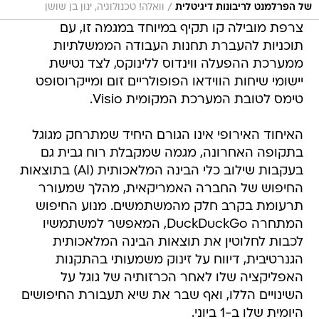
/
של הפרלמנט לריבונות דיגיטלית
וואלה! טכנולוגיה, ינון בן שושן
צרפת מובילה קו תקיף במיוחד במגמה זו, עם
תוכניות להעברת תחנות העבודה הממשלתיות
ממערכת ההפעלה ווינדוס ללינוקס, לצד נטישת
יישומי שיחות הווידאו הפופולריים זום ומייקרוסופט
טימס לטובת המערכת המקומית Visio.
האיחוד האירופי אינו הגורם היחיד שמתרחק מגוגל
בתקופה האחרונה, מגמה שמקבלת רוח גבית גם
בעקבות שילוב כלי הבינה המלאכותית (AI) בתוצאות
החיפוש של החברה האמריקאית, מהלך שמעורר
תרעומת בקרב חלק מהמשתמשים. מנוע החיפוש
המתחרה DuckDuckGo, המאפשר למשתמשיו
לכבות לחלוטין את תוצאות הבינה המלאכותית
הגנרטיבית, דיווח על זינוק משמעותי בהתקנות
האפליקציה שלו לאחר הכרזותיה של גוגל על
השינויים הללו, ואף שבר את שיא תעבורת החיפושים
היומית שלו ב-1 ביוני.