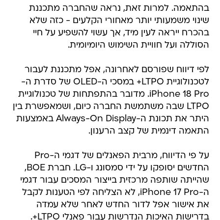
בהתאמה. למרות זאת, נראה שהחברה מתכננת
שינוי משמעותי יותר מאחורי הקלעים - כזה שלא
בהכרח ייראה לעין מיד, אך עשוי להשפיע על חיי
הסוללה ועל חוויית השימוש היומיומית.
לפי דיווח שפורסם לאחרונה, אפל מתכננת לעבור
לטכנולוגיית LTPO+ במסכי ה-OLED של סדרת ה-
iPhone 18 Pro. מדובר בהתפתחות של טכנולוגיית
LTPO שבה משתמשת החברה כיום, ושמאפשרת בין
היתר את תכונת ה-Always-On Display באמצעות
התאמה דינמית של קצב הרענון.
על פי הדיווח, מרבית הפאנלים של דגמי ה-Pro
החדשים יסופקו על ידי סמסונג ו-LG. חברת BOE,
שהייתה שותפה מרכזית בייצור המסכים עבור דגמי
ה-iPhone 17 Pro, לא הצליחה לפי הטענות לקבל
את אישור אפל לדור החדש לאחר שלא עמדה
בדרישות האיכות הנדרשות עבור פאנלי LTPO+.