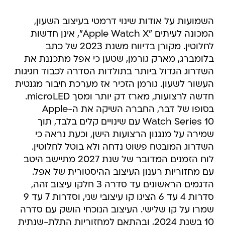
השמועות על אודות שינוי דרמטי בעיצוב השעון,
המכונה לעיתים "Apple Watch X", אינן חדשות
לחלוטין. מקורן בדיווח משנת 2023 של כתב
בלומברג, מארק גורמן, שטען כי אפל מתכננת את
השדרוג הגדול ביותר בתולדות הסדרה לכבוד חגיגות
העשור לשעון. גורמן הזכיר אז מערכת חיבור מגנטית
חדשה לרצועות, מארז דק יותר ומסך microLED.
בסופו של דבר, החברה השיקה את ה-Apple
Watch Series 10 עם שינויים קלים בלבד, תוך
שמירה על מנגנון הרצועות הישן, וכעת נראה כי
השדרוג המובטח פשוט נדחה ולא בוטל לחלוטין.
לוח הזמנים המדובר של שנת 2027 מתיישב היטב
עם מחזוריות רענון העיצוב ההיסטורית של אפל.
הדגמים הראשונים עד סדרה 3 חלקו עיצוב זהה,
סדרות 4 עד 6 הציגו קו עיצובי שני, וסדרות 7 עד 9
שמרו על קו שלישי. העיצוב הנוכחי הושק עם סדרה
10 בשנת 2024, ובהתאם למחזוריות התלת-שנתית