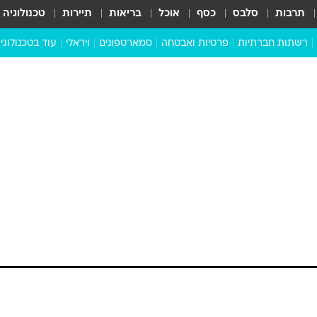
תרבות
סלבס
כסף
אוכל
בריאות
תיירות
טכנולוגיה
רשתות חברתיות
פרטיות ואבטחה
סמארטפונים
ויראלי
עוד בטכנולוגי
שבילכם
סוויפ אפ
ניידים
מדע
סייבר
סטארטאפים
טוק טק
כל הכתבות
דעות
כתבו לנו