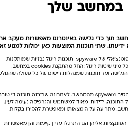
ל במחשב שלך
חשב תוך כדי גלישה באינטרנט מאפשרות מעקב אח
 ידיעתו. שתי תוכנות המוצעות כאן יכולות למנוע זא
כל גולש באינטרנט נמצא תחת איום פוטנציאלי של spyware  תוכנות ריגול נבזיות שמותקנות
במחשב ללא ידיעתו של הגולש. ישנן כל מיני שיטות ריגול :החל מהתקנת cookies במחשב,
גלישה ועד תוכנות שמנהלות רישום של כל פעולה שהגולש
קיימות מספר תוכנות המאפשרות להסיר spyware מהמחשב. לאחרונה שודרגה תוכנה די טוב
החדש של התוכנה, ידידותי מאוד למשתמש והגרפיקה נעימה לעין.
הפונקציות אליהן הם התרגלו עדיין קיימות והן מאפשרות