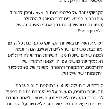
המכשיר בצירוף קליפים.
הקריוקי עובד על פלטפורמת ה-Java וניתן להוריד
אותו ברוב המכשירים דרך הפורטל הסלולרי
(המובנה במכשיר), וגם דרך אתרי האינטרנט של
פלאפון ו-Esc.
רשימת השירים בשירות הקריוקי מתעדכנת כל הזמן
ומורכבת משירים ישראליים ולועזיים. הנה דוגמא
לכמה שירים שיוכלו מנויי השירות החדש להוריד: "אני
לא זמין" של מושיק עפייה, "יצאנו לרקוד" של
הדורבנים, "התקווה" ו"הפרד ומשול" של סאבלימינל
ו"חלומות" של אייל גולן.
הורדת שיר תעלה 4.90 ¤ בתוספת חיוב העברת
תקשורת נתונים, הנעשה על פי העברת נתונים בפועל
לפי כובד הקבצים ולא לפי זמן השימוש. לאחר הורדת
שיר ניתן לעשות בו שימוש חוזר ללא חיוב על הורדות