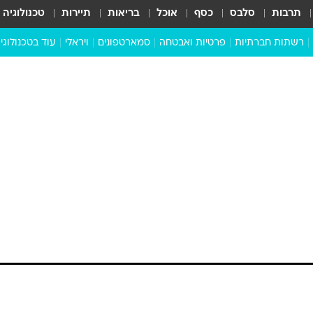
תרבות
סלבס
כסף
אוכל
בריאות
תיירות
טכנולוגיה
רשתות חברתיות
פרטיות ואבטחה
סמארטפונים
ויראלי
עוד בטכנולוגי
שבילכם
סוויפ אפ
ניידים
מדע
סייבר
סטארטאפים
טוק טק
כל הכתבות
דעות
כתבו לנו