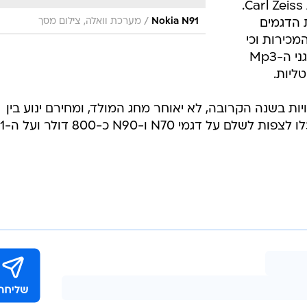
באיכות שני מגה פיקסל ועדשה מסוג Carl Zeiss.
/
Nokia N91
מערכת וואלה, צילום מסך
 הדגמים
כירות וכי
הם ישאירו מאחור את אפל בתחום נגני ה-Mp3
יות בשנה הקרובה, לא יאוחר מחג המולד, ומחירם ינוע בין
"אתה צוחק עלי" ל-"כ