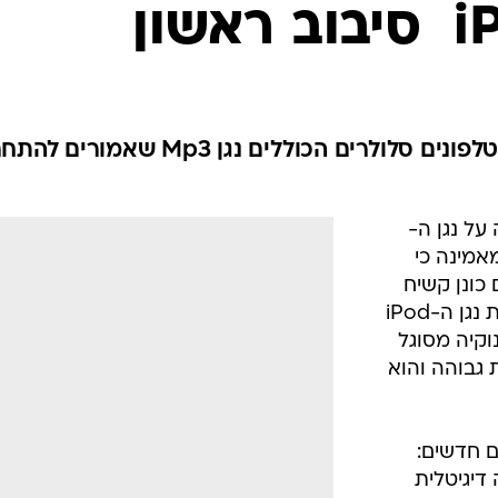
חברת נוקיה מציגה קו חדש של טלפונים סלולרים הכוללים נגן Mp3 שא
על נגן ה-
מאמינה כי
N, המגיע עם כונן קשיח
זעיר בנפח 4 ג'יגה, יעקוף במכירות את נגן ה-iPod
קיה מסוגל
רים באיכות גבוהה והוא
ם חדשים:
ה דיגיטלית