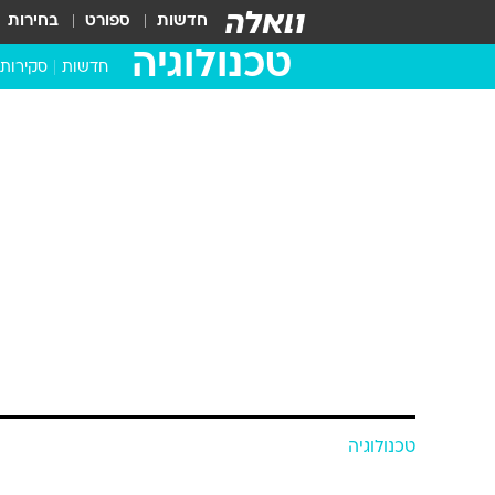
חדשות
ספורט
בחירות
טכנולוגיה
חדשות
סקירות
בדקנו ב
מחשבים 
טכנולוגיה
|b|חולית: הסרט, הסדרה, האתר|b|
אסף גנדלר
8.6.2001 / 21:00
הפ
אצולה גדולים על שליטה בעולם נידח,
להצטרף לחגיגה.