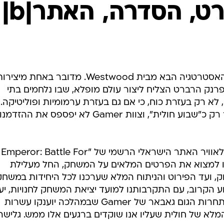
1. לאחר עבודה מאומצת, עולה היום לאוויר האתר הישראלי הרשמי של "Emperor: Battle For
Gam. באתר תוכלו למצוא את הפרטים המלאים על המשחק, החל מעלילת
במשחק, ועד הפירוט והניתוח המלא שערכנו לכל היחידות במשחק
 הקרוב, עם התקרבותנו למועד יציאת המשחק לחנויות, יע
באתר הפורום הרשמי של המשחק, תחרות הגום גאבאר של Gamer שבמהלכה יוענקו עשרות
מלא של חולית שעליו אנו שוקדים ברגעים אלו ממש. גלישה
2. אסור להחמיץ: היום, יום שבת, בשעה 1623, ישודר בערוץ הסרטים (4) "חולית: הסרט". מדובר
בגרסתו של הבמאי הנודע דיוויד לינץ מ-1984, ליצירתו של פרנק הרברט. על אף שהסרט לא זכ
י לראותו, בעיקר בזכות המראות המרשימים, והתסריט
אקלן, סטינג, דין סטוקוול, מקס פון סידוב, שון יאנג, בראד
ניס, סילוונה מנגנו ושון פיליפס. אורך הסרט כ-136 דקות.
יני-סדרה חדשה, המבוססת אף היא על הספר הראשון בעולם "חולית", ת
בערוץ 3 בימים ראשון שלישי, ה-10-13 ביוני בשעה 2200. הסדרה צולמה לפני כשנה בלבד, ובין
 ולורה ברטון. אלו מכם שעדיין לא קיבלו את מנת ה"חולית
רי הקלעים" של הסדרה והסרט, שישודרו ביום ראשון, ערוץ