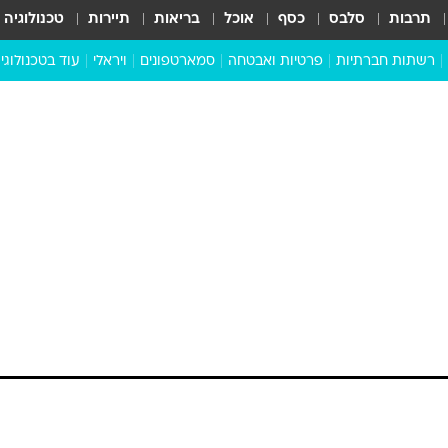
תרבות
סלבס
כסף
אוכל
בריאות
תיירות
טכנולוגיה
רשתות חברתיות
פרטיות ואבטחה
סמארטפונים
ויראלי
עוד בטכנולוגי
שבילכם
סוויפ אפ
ניידים
מדע
סייבר
סטארטאפים
טוק טק
כל הכתבות
דעות
כתבו לנו
חולית", הוא לא רק שמו של משחק האסטרטגיה הבא מבית Westwood. מדובר באחת מיצי
נטזיה הגדולות של המאה ה-20. פרנק הרברט הצליח ליצור עולם מופלא, שבו נלחמים בתי
 לא רק בעזרת כוח, כי אם גם בעזרת ערמומיות ופוליטיקה.
השבוע הבא עלינו לטובה, ניתן לתאר רק כ"שבוע חולית", וצוות Gamer לא יפספס את ההז