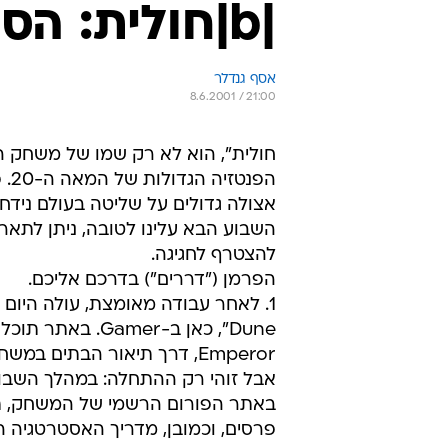
הפרמן ("דררים") בדרכם אליכם.
Dune", כאן ב-er
Emperor, דרך תיאור הבתים 
אבל זוהי רק ההתחלה: במהלך השבוע
פרסים, וכמובן, מדריך האסטרטגיה ה
נעימה...
להצלחה מסחרית, מדובר בסרט שכדא
המרשים לא פחות.
בין השחקנים, ניתן למצוא את קייל מקל
דוריף, חוזה פרר, לינדה האנט, פרנצסקה א
3. אסור להחמיץ 2: מ
השחקנים ניתן למצוא את ווילאם הארט
הרצויה, ירצו וודאי לראות את "מאחו