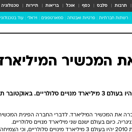
תרבות
סלבס
כסף
אוכל
בריאות
תיירות
טכנולוגיה
רשתות חברתיות
פרטיות ואבטחה
סמארטפונים
ויראלי
עוד בטכנולוגי
שבילכם
סוויפ אפ
ניידים
מדע
סייבר
סטארטאפים
טוק טק
כל הכתבות
דעות
כתבו לנו
את המכשיר המיליארד